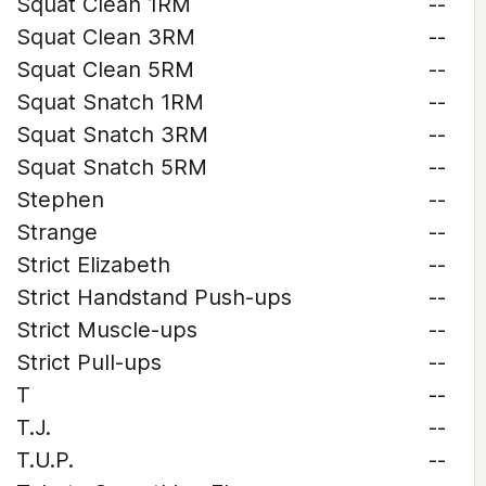
Squat Clean 1RM
--
Squat Clean 3RM
--
Squat Clean 5RM
--
Squat Snatch 1RM
--
Squat Snatch 3RM
--
Squat Snatch 5RM
--
Stephen
--
Strange
--
Strict Elizabeth
--
Strict Handstand Push-ups
--
Strict Muscle-ups
--
Strict Pull-ups
--
T
--
T.J.
--
T.U.P.
--