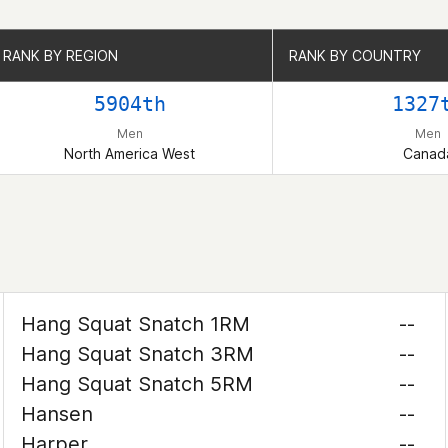
RANK BY REGION
RANK BY REGION
RANK BY COUNTRY
RANK BY COUNTRY
5904th
1327
Men
Men
North America West
Canad
Hang Squat Snatch 1RM
--
Hang Squat Snatch 3RM
--
Hang Squat Snatch 5RM
--
Hansen
--
Harper
--