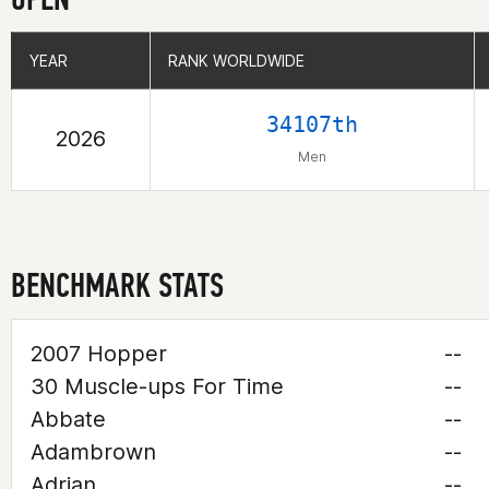
YEAR
YEAR
RANK WORLDWIDE
RANK WORLDWIDE
34107th
2026
Men
BENCHMARK STATS
2007 Hopper
--
30 Muscle-ups For Time
--
Abbate
--
Adambrown
--
Adrian
--