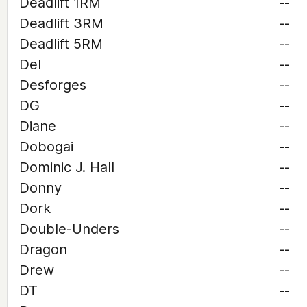
Deadlift 1RM
--
Deadlift 3RM
--
Deadlift 5RM
--
Del
--
Desforges
--
DG
--
Diane
--
Dobogai
--
Dominic J. Hall
--
Donny
--
Dork
--
Double-Unders
--
Dragon
--
Drew
--
DT
--