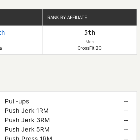
RANK BY AFFILIATE
RANK BY AFFILIATE
th
5th
Men
a
CrossFit BC
Pull-ups
--
Push Jerk 1RM
--
Push Jerk 3RM
--
Push Jerk 5RM
--
Push Press 1RM
--