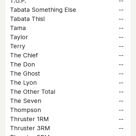
T.U.P.
--
Tabata Something Else
--
Tabata This!
--
Tama
--
Taylor
--
Terry
--
The Chief
--
The Don
--
The Ghost
--
The Lyon
--
The Other Total
--
The Seven
--
Thompson
--
Thruster 1RM
--
Thruster 3RM
--