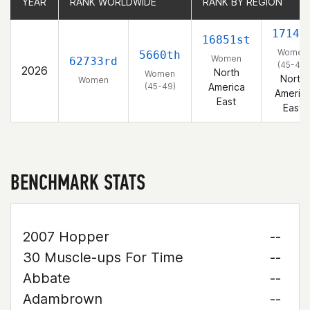
YEAR
YEAR
RANK WORLDWIDE
RANK WORLDWIDE
RANK BY REGION
RANK BY REGION
1714t
16851st
Women
5660th
Women
62733rd
(45-49)
2026
North
Women
North
Women
(45-49)
America
Americ
East
East
BENCHMARK STATS
2007 Hopper
--
30 Muscle-ups For Time
--
Abbate
--
Adambrown
--