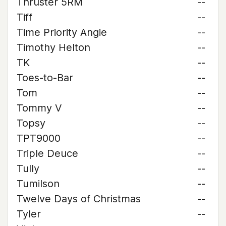
Thruster 5RM
--
Tiff
--
Time Priority Angie
--
Timothy Helton
--
TK
--
Toes-to-Bar
--
Tom
--
Tommy V
--
Topsy
--
TPT9000
--
Triple Deuce
--
Tully
--
Tumilson
--
Twelve Days of Christmas
--
Tyler
--