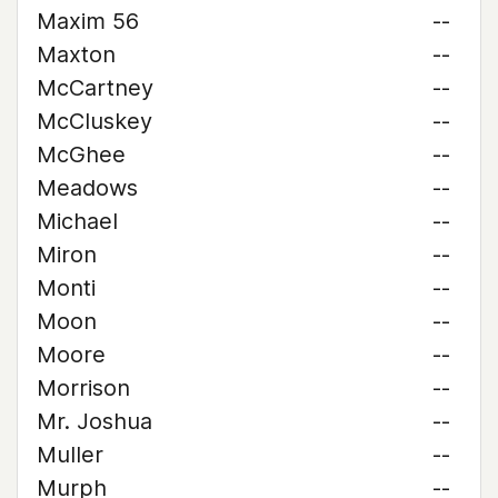
Maxim 56
--
Maxton
--
McCartney
--
McCluskey
--
McGhee
--
Meadows
--
Michael
--
Miron
--
Monti
--
Moon
--
Moore
--
Morrison
--
Mr. Joshua
--
Muller
--
Murph
--