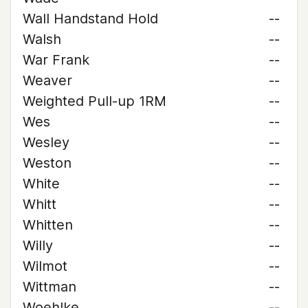
Wall Handstand Hold
--
Walsh
--
War Frank
--
Weaver
--
Weighted Pull-up 1RM
--
Wes
--
Wesley
--
Weston
--
White
--
Whitt
--
Whitten
--
Willy
--
Wilmot
--
Wittman
--
Woehlke
--