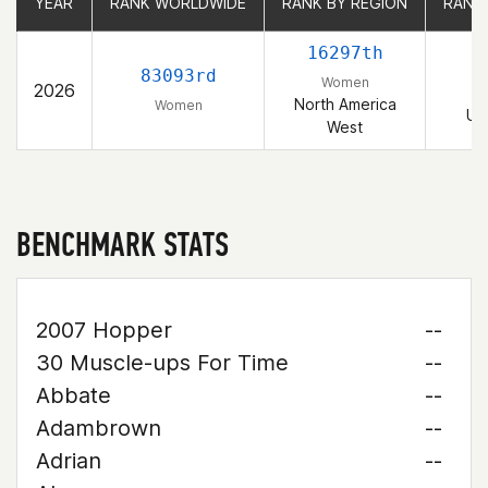
YEAR
YEAR
RANK WORLDWIDE
RANK WORLDWIDE
RANK BY REGION
RANK BY REGION
RANK
RANK
16297th
3
83093rd
Women
2026
North America
Women
Un
West
BENCHMARK STATS
2007 Hopper
--
30 Muscle-ups For Time
--
Abbate
--
Adambrown
--
Adrian
--