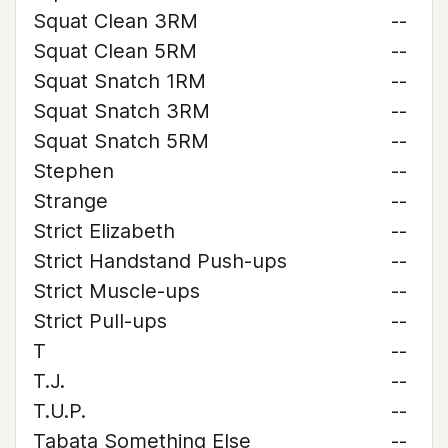
Squat Clean 3RM
--
Squat Clean 5RM
--
Squat Snatch 1RM
--
Squat Snatch 3RM
--
Squat Snatch 5RM
--
Stephen
--
Strange
--
Strict Elizabeth
--
Strict Handstand Push-ups
--
Strict Muscle-ups
--
Strict Pull-ups
--
T
--
T.J.
--
T.U.P.
--
Tabata Something Else
--