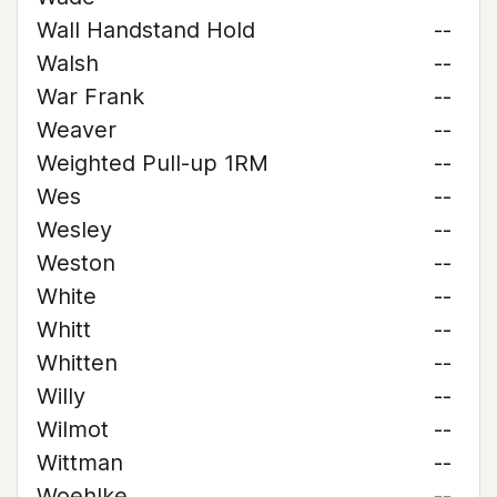
Wall Handstand Hold
--
Walsh
--
War Frank
--
Weaver
--
Weighted Pull-up 1RM
--
Wes
--
Wesley
--
Weston
--
White
--
Whitt
--
Whitten
--
Willy
--
Wilmot
--
Wittman
--
Woehlke
--