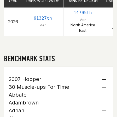
YEAR
YEAR
RANK WORLDWIDE
RANK WORLDWIDE
RANK BY REGION
RANK BY REGION
RANK
RANK
14705th
2
61327th
Men
2026
North America
Men
Un
East
BENCHMARK STATS
2007 Hopper
--
30 Muscle-ups For Time
--
Abbate
--
Adambrown
--
Adrian
--