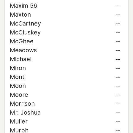
Maxim 56
--
Maxton
--
McCartney
--
McCluskey
--
McGhee
--
Meadows
--
Michael
--
Miron
--
Monti
--
Moon
--
Moore
--
Morrison
--
Mr. Joshua
--
Muller
--
Murph
--