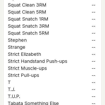
Squat Clean 3RM
--
Squat Clean 5RM
--
Squat Snatch 1RM
--
Squat Snatch 3RM
--
Squat Snatch 5RM
--
Stephen
--
Strange
--
Strict Elizabeth
--
Strict Handstand Push-ups
--
Strict Muscle-ups
--
Strict Pull-ups
--
T
--
T.J.
--
T.U.P.
--
Tabata Something Else
--