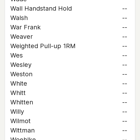
Wall Handstand Hold
--
Walsh
--
War Frank
--
Weaver
--
Weighted Pull-up 1RM
--
Wes
--
Wesley
--
Weston
--
White
--
Whitt
--
Whitten
--
Willy
--
Wilmot
--
Wittman
--
Woehlke
--