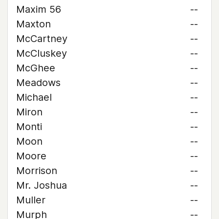
Maxim 56
--
Maxton
--
McCartney
--
McCluskey
--
McGhee
--
Meadows
--
Michael
--
Miron
--
Monti
--
Moon
--
Moore
--
Morrison
--
Mr. Joshua
--
Muller
--
Murph
--