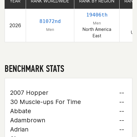
YEAR
YEAR
RANK WORLDWIDE
RANK WORLDWIDE
RANK BY REGION
RANK BY REGION
RANK
RANK
19406th
2
81072nd
Men
2026
North America
Men
Un
East
BENCHMARK STATS
2007 Hopper
--
30 Muscle-ups For Time
--
Abbate
--
Adambrown
--
Adrian
--