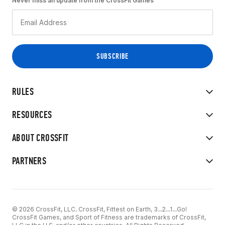
Never miss an update from the CrossFit Games
RULES
RESOURCES
ABOUT CROSSFIT
PARTNERS
© 2026 CrossFit, LLC. CrossFit, Fittest on Earth, 3...2...1...Go!
CrossFit Games, and Sport of Fitness are trademarks of CrossFit,