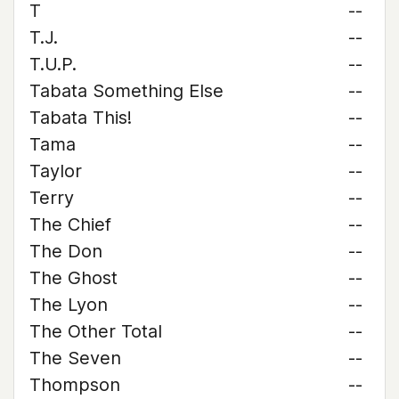
T
--
T.J.
--
T.U.P.
--
Tabata Something Else
--
Tabata This!
--
Tama
--
Taylor
--
Terry
--
The Chief
--
The Don
--
The Ghost
--
The Lyon
--
The Other Total
--
The Seven
--
Thompson
--