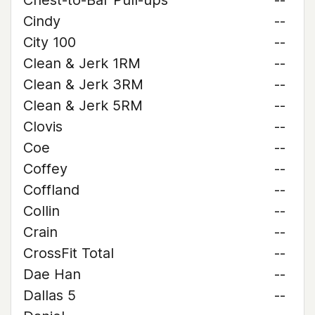
Chest-to-Bar Pull-ups
--
Cindy
--
City 100
--
Clean & Jerk 1RM
--
Clean & Jerk 3RM
--
Clean & Jerk 5RM
--
Clovis
--
Coe
--
Coffey
--
Coffland
--
Collin
--
Crain
--
CrossFit Total
--
Dae Han
--
Dallas 5
--