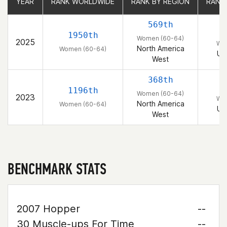
YEAR
YEAR
RANK WORLDWIDE
RANK WORLDWIDE
RANK BY REGION
RANK BY REGION
RANK
RANK
569th
1950th
Women (60-64)
2025
Wom
North America
Women (60-64)
Un
West
368th
1196th
Women (60-64)
2023
Wom
North America
Women (60-64)
Un
West
BENCHMARK STATS
2007 Hopper
--
30 Muscle-ups For Time
--