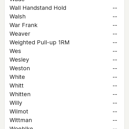
Wall Handstand Hold
--
Walsh
--
War Frank
--
Weaver
--
Weighted Pull-up 1RM
--
Wes
--
Wesley
--
Weston
--
White
--
Whitt
--
Whitten
--
Willy
--
Wilmot
--
Wittman
--
Woehlke
--