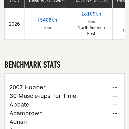
YEAR
YEAR
RANK WORLDWIDE
RANK WORLDWIDE
RANK BY REGION
RANK BY REGION
RANK
RANK
18109th
2
75408th
Men
2026
North America
Men
Un
East
BENCHMARK STATS
2007 Hopper
--
30 Muscle-ups For Time
--
Abbate
--
Adambrown
--
Adrian
--