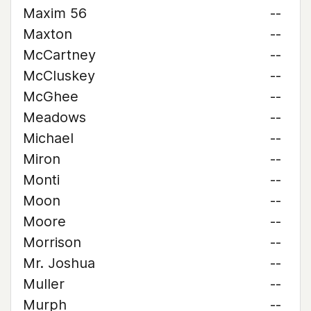
Maxim 56
--
Maxton
--
McCartney
--
McCluskey
--
McGhee
--
Meadows
--
Michael
--
Miron
--
Monti
--
Moon
--
Moore
--
Morrison
--
Mr. Joshua
--
Muller
--
Murph
--