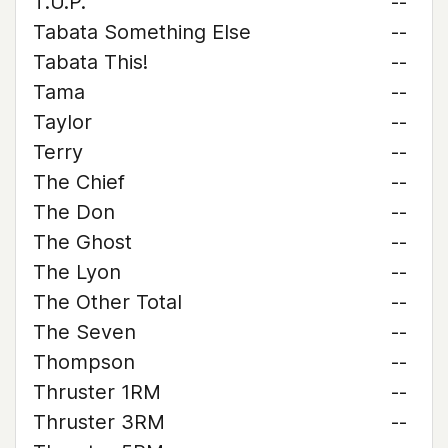
T.U.P.
--
Tabata Something Else
--
Tabata This!
--
Tama
--
Taylor
--
Terry
--
The Chief
--
The Don
--
The Ghost
--
The Lyon
--
The Other Total
--
The Seven
--
Thompson
--
Thruster 1RM
--
Thruster 3RM
--