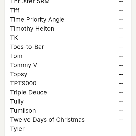
Thruster 5RM
--
Tiff
--
Time Priority Angie
--
Timothy Helton
--
TK
--
Toes-to-Bar
--
Tom
--
Tommy V
--
Topsy
--
TPT9000
--
Triple Deuce
--
Tully
--
Tumilson
--
Twelve Days of Christmas
--
Tyler
--