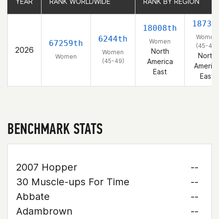
YEAR
YEAR
RANK WORLDWIDE
RANK WORLDWIDE
RANK BY REGION
RANK BY REGION
1873r
18008th
Women
6244th
Women
67259th
(45-49)
2026
North
Women
North
Women
(45-49)
America
Americ
East
East
BENCHMARK STATS
2007 Hopper
--
30 Muscle-ups For Time
--
Abbate
--
Adambrown
--