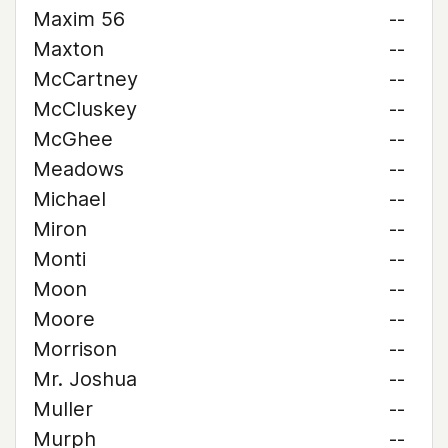
Maxim 56
--
Maxton
--
McCartney
--
McCluskey
--
McGhee
--
Meadows
--
Michael
--
Miron
--
Monti
--
Moon
--
Moore
--
Morrison
--
Mr. Joshua
--
Muller
--
Murph
--