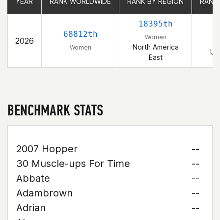
YEAR
YEAR
RANK WORLDWIDE
RANK WORLDWIDE
RANK BY REGION
RANK BY REGION
RANK
RANK
18395th
2
68812th
Women
2026
North America
Women
Un
East
BENCHMARK STATS
2007 Hopper
--
30 Muscle-ups For Time
--
Abbate
--
Adambrown
--
Adrian
--