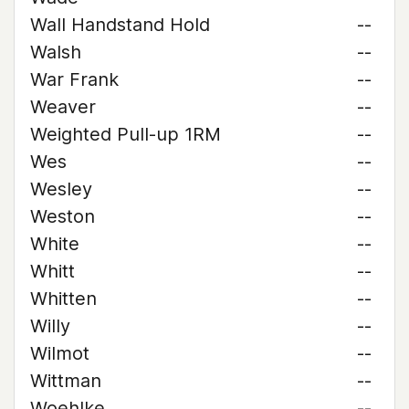
Wall Handstand Hold
--
Walsh
--
War Frank
--
Weaver
--
Weighted Pull-up 1RM
--
Wes
--
Wesley
--
Weston
--
White
--
Whitt
--
Whitten
--
Willy
--
Wilmot
--
Wittman
--
Woehlke
--