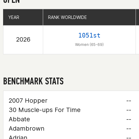
YEAR
YEAR
RANK WORLDWIDE
RANK WORLDWIDE
1051st
2026
Women (65-69)
BENCHMARK STATS
2007 Hopper
--
30 Muscle-ups For Time
--
Abbate
--
Adambrown
--
Adrian
--