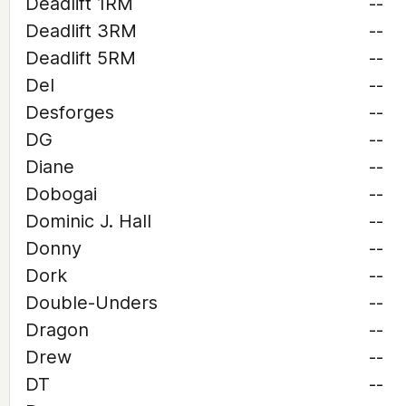
Deadlift 1RM
--
Deadlift 3RM
--
Deadlift 5RM
--
Del
--
Desforges
--
DG
--
Diane
--
Dobogai
--
Dominic J. Hall
--
Donny
--
Dork
--
Double-Unders
--
Dragon
--
Drew
--
DT
--