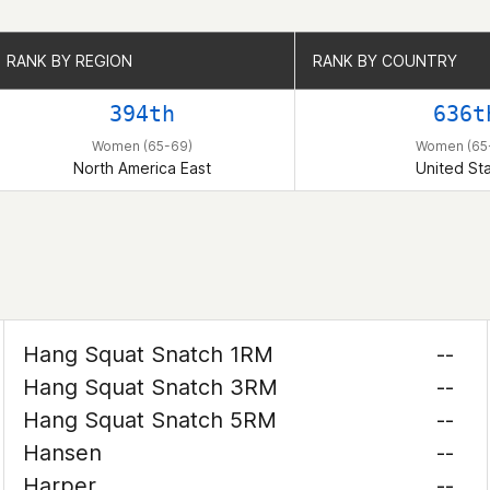
RANK BY REGION
RANK BY REGION
RANK BY COUNTRY
RANK BY COUNTRY
394th
636t
Women (65-69)
Women (65
North America East
United St
Hang Squat Snatch 1RM
--
Hang Squat Snatch 3RM
--
Hang Squat Snatch 5RM
--
Hansen
--
Harper
--