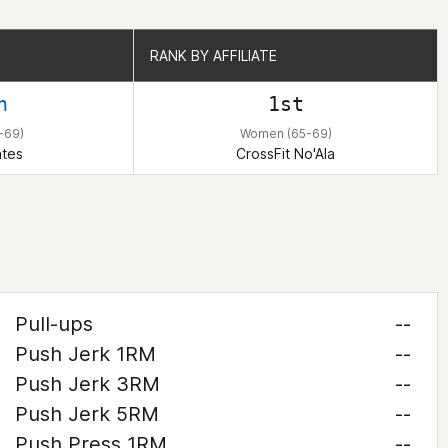
RANK BY AFFILIATE
RANK BY AFFILIATE
h
1st
-69)
Women (65-69)
ates
CrossFit No'Ala
Pull-ups
--
Push Jerk 1RM
--
Push Jerk 3RM
--
Push Jerk 5RM
--
Push Press 1RM
--