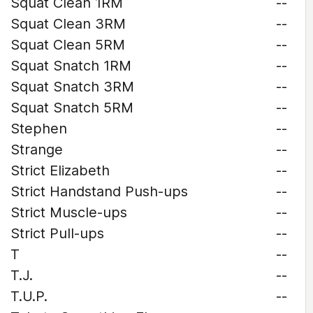
Squat Clean 1RM
--
Squat Clean 3RM
--
Squat Clean 5RM
--
Squat Snatch 1RM
--
Squat Snatch 3RM
--
Squat Snatch 5RM
--
Stephen
--
Strange
--
Strict Elizabeth
--
Strict Handstand Push-ups
--
Strict Muscle-ups
--
Strict Pull-ups
--
T
--
T.J.
--
T.U.P.
--