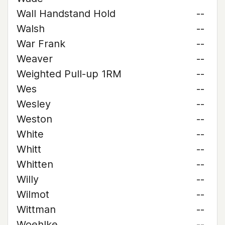
Wall Handstand Hold
--
Walsh
--
War Frank
--
Weaver
--
Weighted Pull-up 1RM
--
Wes
--
Wesley
--
Weston
--
White
--
Whitt
--
Whitten
--
Willy
--
Wilmot
--
Wittman
--
Woehlke
--