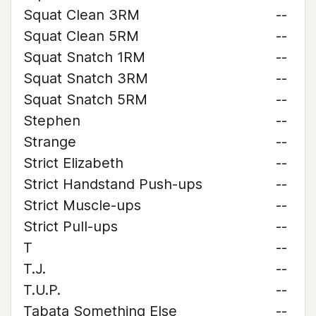
Squat Clean 3RM
--
Squat Clean 5RM
--
Squat Snatch 1RM
--
Squat Snatch 3RM
--
Squat Snatch 5RM
--
Stephen
--
Strange
--
Strict Elizabeth
--
Strict Handstand Push-ups
--
Strict Muscle-ups
--
Strict Pull-ups
--
T
--
T.J.
--
T.U.P.
--
Tabata Something Else
--