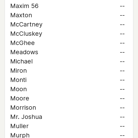
Maxim 56
--
Maxton
--
McCartney
--
McCluskey
--
McGhee
--
Meadows
--
Michael
--
Miron
--
Monti
--
Moon
--
Moore
--
Morrison
--
Mr. Joshua
--
Muller
--
Murph
--