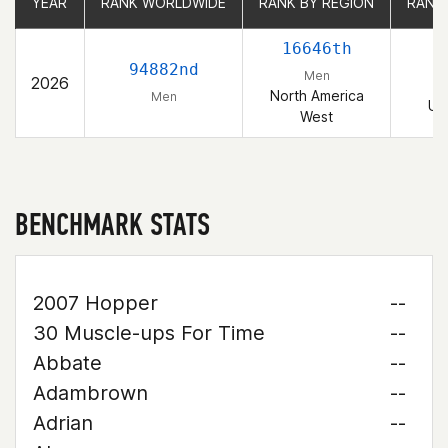
YEAR
YEAR
RANK WORLDWIDE
RANK WORLDWIDE
RANK BY REGION
RANK BY REGION
RANK
RANK
16646th
3
94882nd
Men
2026
North America
Men
Un
West
BENCHMARK STATS
2007 Hopper
--
30 Muscle-ups For Time
--
Abbate
--
Adambrown
--
Adrian
--