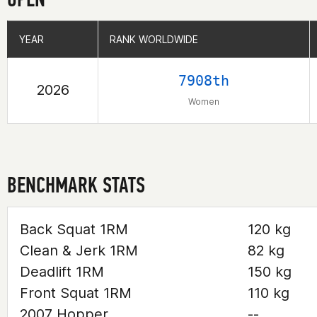
YEAR
YEAR
RANK WORLDWIDE
RANK WORLDWIDE
7908th
2026
Women
BENCHMARK STATS
Back Squat 1RM
120 kg
Clean & Jerk 1RM
82 kg
Deadlift 1RM
150 kg
Front Squat 1RM
110 kg
2007 Hopper
--