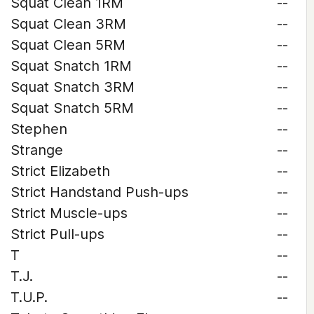
Squat Clean 1RM
--
Squat Clean 3RM
--
Squat Clean 5RM
--
Squat Snatch 1RM
--
Squat Snatch 3RM
--
Squat Snatch 5RM
--
Stephen
--
Strange
--
Strict Elizabeth
--
Strict Handstand Push-ups
--
Strict Muscle-ups
--
Strict Pull-ups
--
T
--
T.J.
--
T.U.P.
--