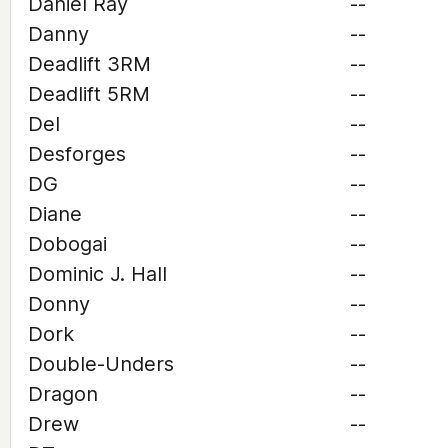
Daniel Ray
--
Danny
--
Deadlift 3RM
--
Deadlift 5RM
--
Del
--
Desforges
--
DG
--
Diane
--
Dobogai
--
Dominic J. Hall
--
Donny
--
Dork
--
Double-Unders
--
Dragon
--
Drew
--