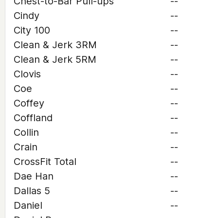
Chest-to-Bar Pull-ups
--
Cindy
--
City 100
--
Clean & Jerk 3RM
--
Clean & Jerk 5RM
--
Clovis
--
Coe
--
Coffey
--
Coffland
--
Collin
--
Crain
--
CrossFit Total
--
Dae Han
--
Dallas 5
--
Daniel
--