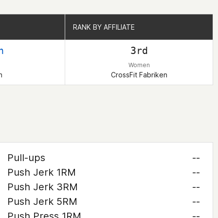
RANK BY AFFILIATE
RANK BY AFFILIATE
h
3rd
Women
n
CrossFit Fabriken
Pull-ups
--
Push Jerk 1RM
--
Push Jerk 3RM
--
Push Jerk 5RM
--
Push Press 1RM
--