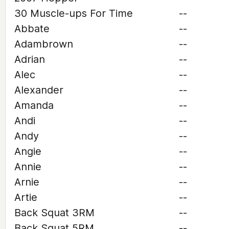
30 Muscle-ups For Time
--
Abbate
--
Adambrown
--
Adrian
--
Alec
--
Alexander
--
Amanda
--
Andi
--
Andy
--
Angie
--
Annie
--
Arnie
--
Artie
--
Back Squat 3RM
--
Back Squat 5RM
--