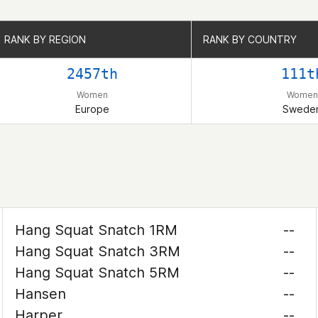
RANK BY REGION
RANK BY REGION
RANK BY COUNTRY
RANK BY COUNTRY
2457th
111t
Women
Women
Europe
Swede
Hang Squat Snatch 1RM
--
Hang Squat Snatch 3RM
--
Hang Squat Snatch 5RM
--
Hansen
--
Harper
--