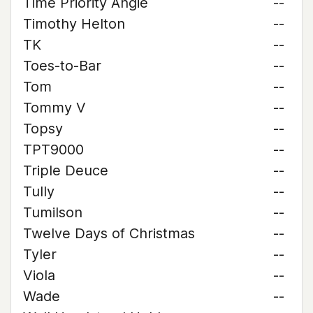
Time Priority Angie
--
Timothy Helton
--
TK
--
Toes-to-Bar
--
Tom
--
Tommy V
--
Topsy
--
TPT9000
--
Triple Deuce
--
Tully
--
Tumilson
--
Twelve Days of Christmas
--
Tyler
--
Viola
--
Wade
--