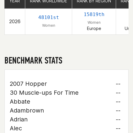
YEAR
YEAR
RANK WORLDWIDE
RANK WORLDWIDE
RANK BY REGION
RANK BY REGION
RANK
RANK
15819th
48101st
2026
Women
Women
Europe
Uni
BENCHMARK STATS
2007 Hopper
--
30 Muscle-ups For Time
--
Abbate
--
Adambrown
--
Adrian
--
Alec
--