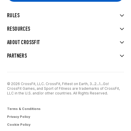
RULES
RESOURCES
ABOUT CROSSFIT
PARTNERS
© 2026 CrossFit, LLC. CrossFit, Fittest on Earth, 3...2...1...Go!
CrossFit Games, and Sport of Fitness are trademarks of CrossFit,
LLC in the U.S. and/or other countries. All Rights Reserved.
Terms & Conditions
Privacy Policy
Cookie Policy