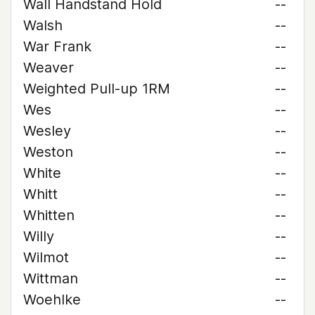
Wall Handstand Hold
--
Walsh
--
War Frank
--
Weaver
--
Weighted Pull-up 1RM
--
Wes
--
Wesley
--
Weston
--
White
--
Whitt
--
Whitten
--
Willy
--
Wilmot
--
Wittman
--
Woehlke
--