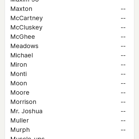
Maxton
--
McCartney
--
McCluskey
--
McGhee
--
Meadows
--
Michael
--
Miron
--
Monti
--
Moon
--
Moore
--
Morrison
--
Mr. Joshua
--
Muller
--
Murph
--