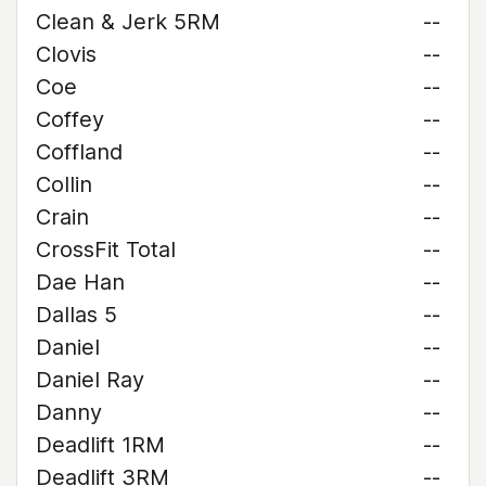
Clean & Jerk 5RM
--
Clovis
--
Coe
--
Coffey
--
Coffland
--
Collin
--
Crain
--
CrossFit Total
--
Dae Han
--
Dallas 5
--
Daniel
--
Daniel Ray
--
Danny
--
Deadlift 1RM
--
Deadlift 3RM
--