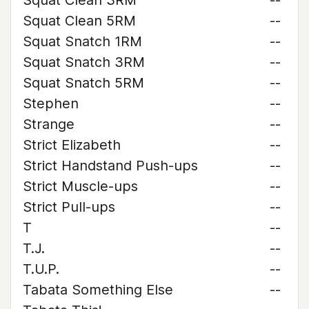
Squat Clean 3RM
--
Squat Clean 5RM
--
Squat Snatch 1RM
--
Squat Snatch 3RM
--
Squat Snatch 5RM
--
Stephen
--
Strange
--
Strict Elizabeth
--
Strict Handstand Push-ups
--
Strict Muscle-ups
--
Strict Pull-ups
--
T
--
T.J.
--
T.U.P.
--
Tabata Something Else
--