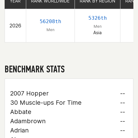
YEAR
YEAR
RANK WORLDWIDE
RANK WORLDWIDE
RANK BY REGION
RANK BY REGION
RANK
RANK
5326th
56208th
2026
Men
Men
Asia
BENCHMARK STATS
2007 Hopper
--
30 Muscle-ups For Time
--
Abbate
--
Adambrown
--
Adrian
--