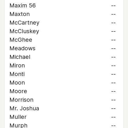
Maxim 56
--
Maxton
--
McCartney
--
McCluskey
--
McGhee
--
Meadows
--
Michael
--
Miron
--
Monti
--
Moon
--
Moore
--
Morrison
--
Mr. Joshua
--
Muller
--
Murph
--