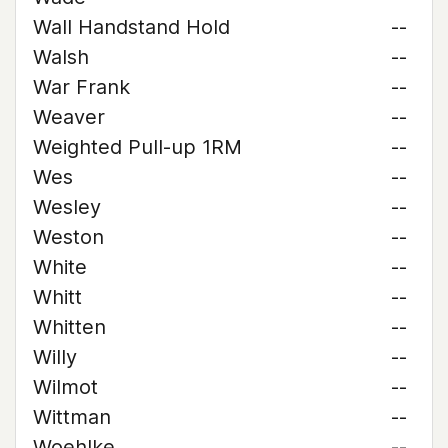
Wall Handstand Hold
--
Walsh
--
War Frank
--
Weaver
--
Weighted Pull-up 1RM
--
Wes
--
Wesley
--
Weston
--
White
--
Whitt
--
Whitten
--
Willy
--
Wilmot
--
Wittman
--
Woehlke
--