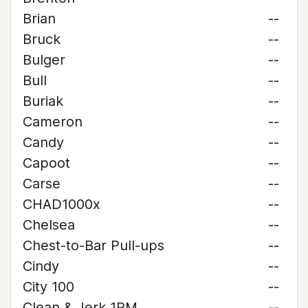
Brian
--
Bruck
--
Bulger
--
Bull
--
Buriak
--
Cameron
--
Candy
--
Capoot
--
Carse
--
CHAD1000x
--
Chelsea
--
Chest-to-Bar Pull-ups
--
Cindy
--
City 100
--
Clean & Jerk 1RM
--