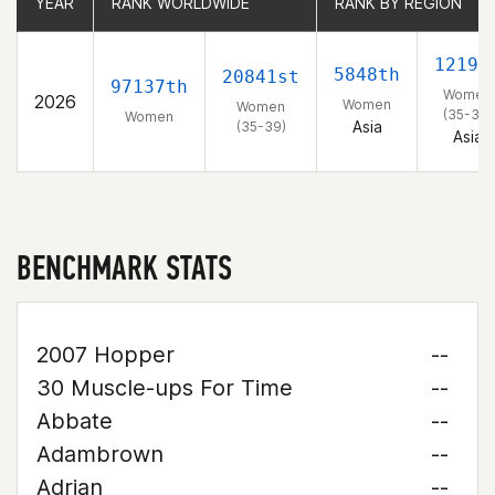
YEAR
YEAR
RANK WORLDWIDE
RANK WORLDWIDE
RANK BY REGION
RANK BY REGION
1219t
5848th
20841st
97137th
Women
2026
Women
Women
(35-39)
Women
Asia
(35-39)
Asia
BENCHMARK STATS
2007 Hopper
--
30 Muscle-ups For Time
--
Abbate
--
Adambrown
--
Adrian
--