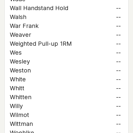
Wall Handstand Hold
--
Walsh
--
War Frank
--
Weaver
--
Weighted Pull-up 1RM
--
Wes
--
Wesley
--
Weston
--
White
--
Whitt
--
Whitten
--
Willy
--
Wilmot
--
Wittman
--
Woehlke
--