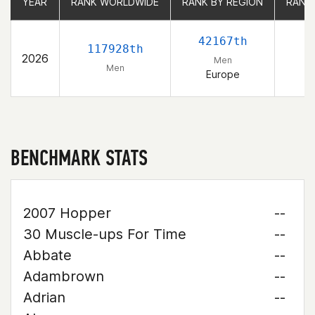
YEAR
YEAR
RANK WORLDWIDE
RANK WORLDWIDE
RANK BY REGION
RANK BY REGION
RANK
RANK
42167th
117928th
2026
Men
Men
Europe
BENCHMARK STATS
2007 Hopper
--
30 Muscle-ups For Time
--
Abbate
--
Adambrown
--
Adrian
--