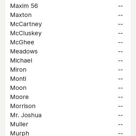
Maxim 56
--
Maxton
--
McCartney
--
McCluskey
--
McGhee
--
Meadows
--
Michael
--
Miron
--
Monti
--
Moon
--
Moore
--
Morrison
--
Mr. Joshua
--
Muller
--
Murph
--