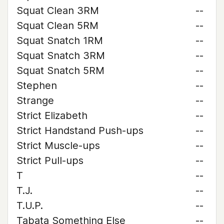
Squat Clean 3RM
--
Squat Clean 5RM
--
Squat Snatch 1RM
--
Squat Snatch 3RM
--
Squat Snatch 5RM
--
Stephen
--
Strange
--
Strict Elizabeth
--
Strict Handstand Push-ups
--
Strict Muscle-ups
--
Strict Pull-ups
--
T
--
T.J.
--
T.U.P.
--
Tabata Something Else
--