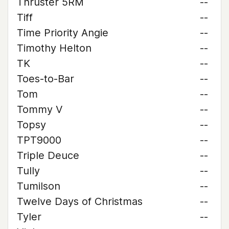
Thruster 5RM
--
Tiff
--
Time Priority Angie
--
Timothy Helton
--
TK
--
Toes-to-Bar
--
Tom
--
Tommy V
--
Topsy
--
TPT9000
--
Triple Deuce
--
Tully
--
Tumilson
--
Twelve Days of Christmas
--
Tyler
--