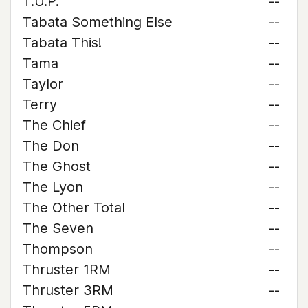
T.U.P.
--
Tabata Something Else
--
Tabata This!
--
Tama
--
Taylor
--
Terry
--
The Chief
--
The Don
--
The Ghost
--
The Lyon
--
The Other Total
--
The Seven
--
Thompson
--
Thruster 1RM
--
Thruster 3RM
--