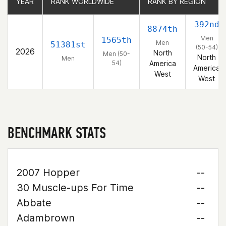
YEAR
YEAR
RANK WORLDWIDE
RANK WORLDWIDE
RANK BY REGION
RANK BY REGION
392nd
8874th
Men
1565th
Men
51381st
(50-54)
2026
North
Men (50-
North
Men
54)
America
America
West
West
BENCHMARK STATS
2007 Hopper
--
30 Muscle-ups For Time
--
Abbate
--
Adambrown
--