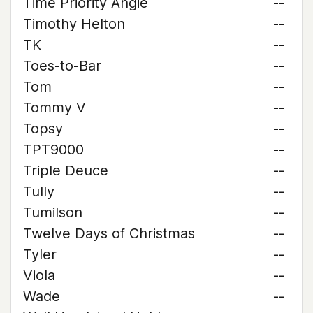
Time Priority Angie
--
Timothy Helton
--
TK
--
Toes-to-Bar
--
Tom
--
Tommy V
--
Topsy
--
TPT9000
--
Triple Deuce
--
Tully
--
Tumilson
--
Twelve Days of Christmas
--
Tyler
--
Viola
--
Wade
--