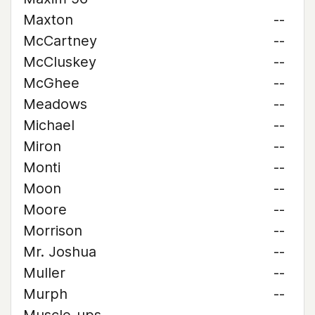
Maxton
--
McCartney
--
McCluskey
--
McGhee
--
Meadows
--
Michael
--
Miron
--
Monti
--
Moon
--
Moore
--
Morrison
--
Mr. Joshua
--
Muller
--
Murph
--