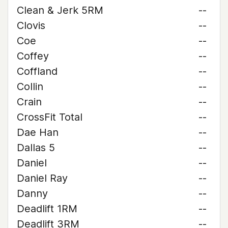
Clean & Jerk 5RM
--
Clovis
--
Coe
--
Coffey
--
Coffland
--
Collin
--
Crain
--
CrossFit Total
--
Dae Han
--
Dallas 5
--
Daniel
--
Daniel Ray
--
Danny
--
Deadlift 1RM
--
Deadlift 3RM
--