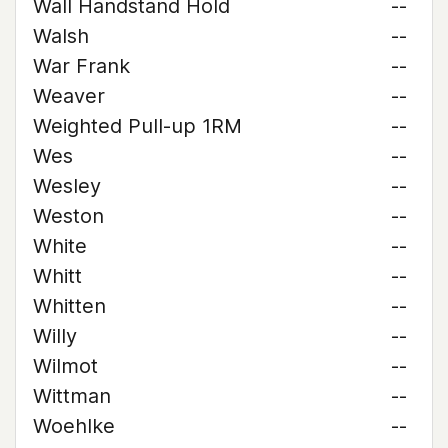
Wall Handstand Hold
--
Walsh
--
War Frank
--
Weaver
--
Weighted Pull-up 1RM
--
Wes
--
Wesley
--
Weston
--
White
--
Whitt
--
Whitten
--
Willy
--
Wilmot
--
Wittman
--
Woehlke
--