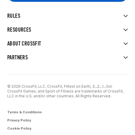
RULES
RESOURCES
ABOUT CROSSFIT
PARTNERS
© 2026 CrossFit, LLC. CrossFit, Fittest on Earth, 3...2...1...Go!
CrossFit Games, and Sport of Fitness are trademarks of CrossFit,
LLC in the U.S. and/or other countries. All Rights Reserved.
Terms & Conditions
Privacy Policy
Cookie Policy