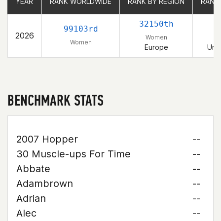
YEAR
YEAR
RANK WORLDWIDE
RANK WORLDWIDE
RANK BY REGION
RANK BY REGION
RANK
RANK
32150th
99103rd
2026
Women
Women
Europe
Uni
BENCHMARK STATS
2007 Hopper
--
30 Muscle-ups For Time
--
Abbate
--
Adambrown
--
Adrian
--
Alec
--