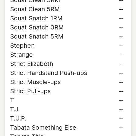
Squat Clean 3RM
--
Squat Clean 5RM
--
Squat Snatch 1RM
--
Squat Snatch 3RM
--
Squat Snatch 5RM
--
Stephen
--
Strange
--
Strict Elizabeth
--
Strict Handstand Push-ups
--
Strict Muscle-ups
--
Strict Pull-ups
--
T
--
T.J.
--
T.U.P.
--
Tabata Something Else
--