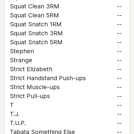
Squat Clean 3RM
--
Squat Clean 5RM
--
Squat Snatch 1RM
--
Squat Snatch 3RM
--
Squat Snatch 5RM
--
Stephen
--
Strange
--
Strict Elizabeth
--
Strict Handstand Push-ups
--
Strict Muscle-ups
--
Strict Pull-ups
--
T
--
T.J.
--
T.U.P.
--
Tabata Something Else
--