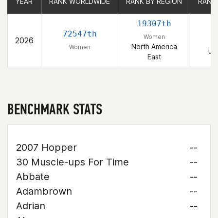
YEAR
YEAR
RANK WORLDWIDE
RANK WORLDWIDE
RANK BY REGION
RANK BY REGION
RANK
RANK
19307th
2
72547th
Women
2026
North America
Women
Un
East
BENCHMARK STATS
2007 Hopper
--
30 Muscle-ups For Time
--
Abbate
--
Adambrown
--
Adrian
--