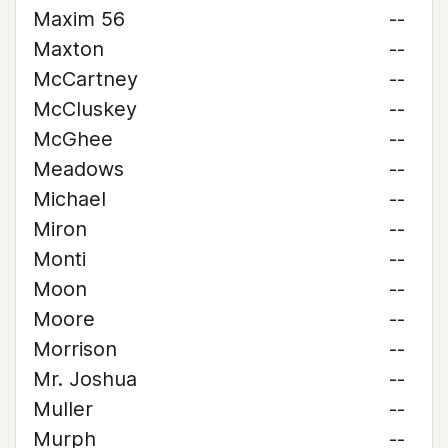
Maxim 56
--
Maxton
--
McCartney
--
McCluskey
--
McGhee
--
Meadows
--
Michael
--
Miron
--
Monti
--
Moon
--
Moore
--
Morrison
--
Mr. Joshua
--
Muller
--
Murph
--