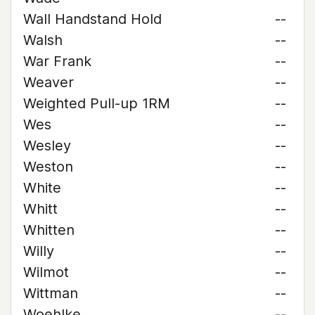
Wall Handstand Hold
--
Walsh
--
War Frank
--
Weaver
--
Weighted Pull-up 1RM
--
Wes
--
Wesley
--
Weston
--
White
--
Whitt
--
Whitten
--
Willy
--
Wilmot
--
Wittman
--
Woehlke
--