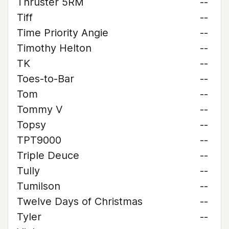
Thruster 5RM
--
Tiff
--
Time Priority Angie
--
Timothy Helton
--
TK
--
Toes-to-Bar
--
Tom
--
Tommy V
--
Topsy
--
TPT9000
--
Triple Deuce
--
Tully
--
Tumilson
--
Twelve Days of Christmas
--
Tyler
--