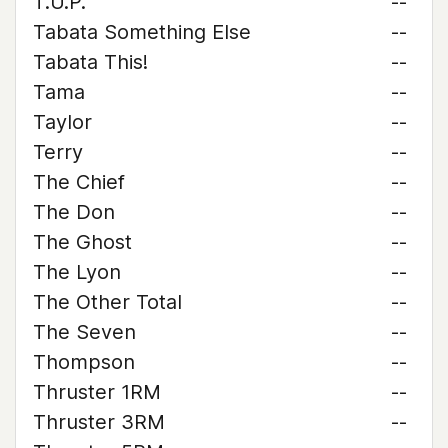
T.U.P.
--
Tabata Something Else
--
Tabata This!
--
Tama
--
Taylor
--
Terry
--
The Chief
--
The Don
--
The Ghost
--
The Lyon
--
The Other Total
--
The Seven
--
Thompson
--
Thruster 1RM
--
Thruster 3RM
--