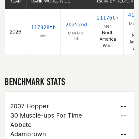
YEAR
YEAR
RANK WORLDWIDE
RANK WORLDWIDE
RANK BY REGION
RANK BY REGION
410
21176th
Men 
20252nd
Men
117928th
44
2026
North
Men (40-
Nor
Men
44)
America
Amer
West
We
BENCHMARK STATS
2007 Hopper
--
30 Muscle-ups For Time
--
Abbate
--
Adambrown
--