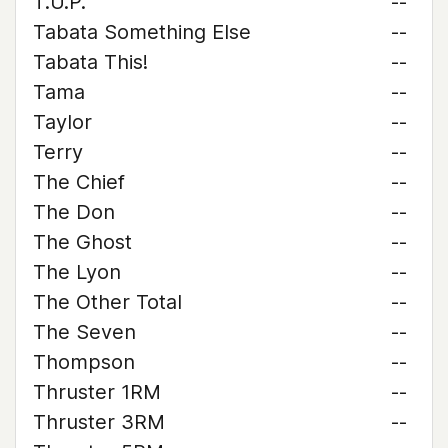
T.U.P.
--
Tabata Something Else
--
Tabata This!
--
Tama
--
Taylor
--
Terry
--
The Chief
--
The Don
--
The Ghost
--
The Lyon
--
The Other Total
--
The Seven
--
Thompson
--
Thruster 1RM
--
Thruster 3RM
--