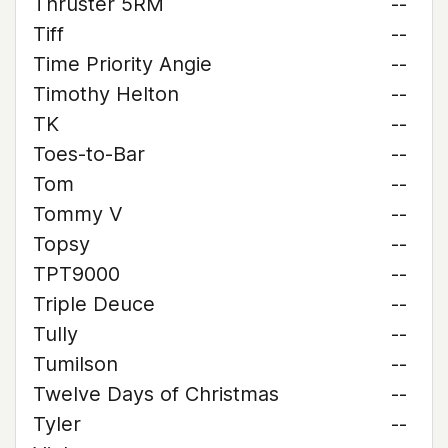
Thruster 5RM
--
Tiff
--
Time Priority Angie
--
Timothy Helton
--
TK
--
Toes-to-Bar
--
Tom
--
Tommy V
--
Topsy
--
TPT9000
--
Triple Deuce
--
Tully
--
Tumilson
--
Twelve Days of Christmas
--
Tyler
--