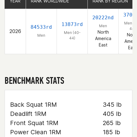
YEAR
YEAR
RANK WORLDWIDE
RANK WORLDWIDE
RANK BY REGION
RANK BY REGION
3701
20222nd
Men (4
13873rd
Men
84533rd
44)
2026
North
Men (40-
Nort
Men
44)
America
Ameri
East
East
BENCHMARK STATS
Back Squat 1RM
345 lb
Deadlift 1RM
405 lb
Front Squat 1RM
265 lb
Power Clean 1RM
185 lb