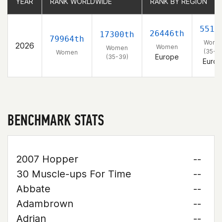
YEAR
YEAR
RANK WORLDWIDE
RANK WORLDWIDE
RANK BY REGION
RANK BY REGION
5517
26446th
17300th
79964th
Wome
2026
Women
Women
(35-3
Women
Europe
(35-39)
Euro
BENCHMARK STATS
2007 Hopper
--
30 Muscle-ups For Time
--
Abbate
--
Adambrown
--
Adrian
--