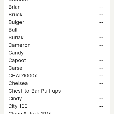
Brian
--
Bruck
--
Bulger
--
Bull
--
Buriak
--
Cameron
--
Candy
--
Capoot
--
Carse
--
CHAD1000x
--
Chelsea
--
Chest-to-Bar Pull-ups
--
Cindy
--
City 100
--
Clean & Jerk 1RM
--