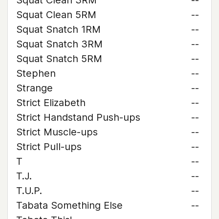
Squat Clean 3RM
--
Squat Clean 5RM
--
Squat Snatch 1RM
--
Squat Snatch 3RM
--
Squat Snatch 5RM
--
Stephen
--
Strange
--
Strict Elizabeth
--
Strict Handstand Push-ups
--
Strict Muscle-ups
--
Strict Pull-ups
--
T
--
T.J.
--
T.U.P.
--
Tabata Something Else
--