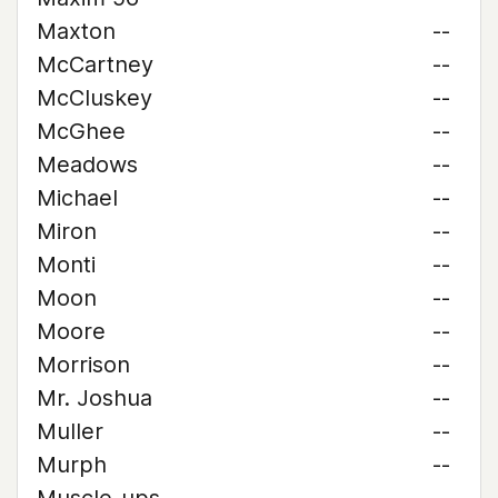
Maxton
--
McCartney
--
McCluskey
--
McGhee
--
Meadows
--
Michael
--
Miron
--
Monti
--
Moon
--
Moore
--
Morrison
--
Mr. Joshua
--
Muller
--
Murph
--