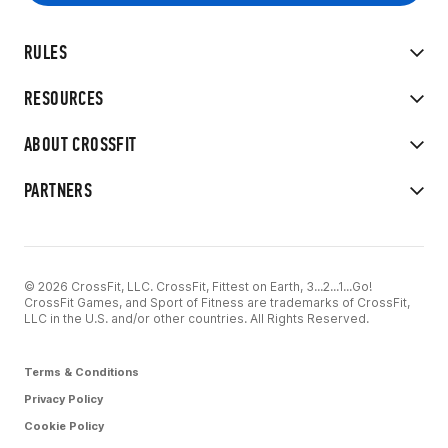
RULES
RESOURCES
ABOUT CROSSFIT
PARTNERS
© 2026 CrossFit, LLC. CrossFit, Fittest on Earth, 3...2...1...Go!
CrossFit Games, and Sport of Fitness are trademarks of CrossFit,
LLC in the U.S. and/or other countries. All Rights Reserved.
Terms & Conditions
Privacy Policy
Cookie Policy