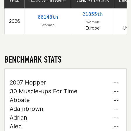
YEAR
YEAR
RANK WORLDWIDE
RANK WORLDWIDE
RANK BY REGION
RANK BY REGION
RANK
RANK
21855th
66148th
2026
Women
Women
Europe
Uni
BENCHMARK STATS
2007 Hopper
--
30 Muscle-ups For Time
--
Abbate
--
Adambrown
--
Adrian
--
Alec
--