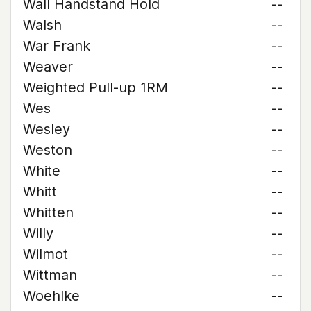
Wall Handstand Hold
--
Walsh
--
War Frank
--
Weaver
--
Weighted Pull-up 1RM
--
Wes
--
Wesley
--
Weston
--
White
--
Whitt
--
Whitten
--
Willy
--
Wilmot
--
Wittman
--
Woehlke
--