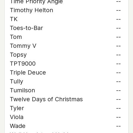
Time Priority Angie
--
Timothy Helton
--
TK
--
Toes-to-Bar
--
Tom
--
Tommy V
--
Topsy
--
TPT9000
--
Triple Deuce
--
Tully
--
Tumilson
--
Twelve Days of Christmas
--
Tyler
--
Viola
--
Wade
--