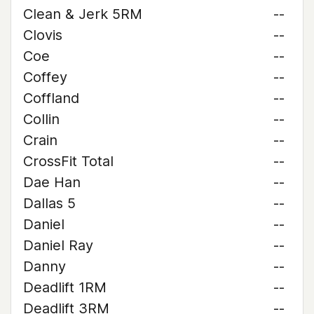
Clean & Jerk 5RM
--
Clovis
--
Coe
--
Coffey
--
Coffland
--
Collin
--
Crain
--
CrossFit Total
--
Dae Han
--
Dallas 5
--
Daniel
--
Daniel Ray
--
Danny
--
Deadlift 1RM
--
Deadlift 3RM
--