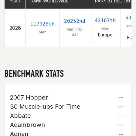
YEAR
YEAR
RANK WORLDWIDE
RANK WORLDWIDE
RANK BY REGION
RANK BY REGION
692
42167th
20252nd
117928th
Men 
2026
Men
Men (40-
44
Men
Europe
44)
Eur
BENCHMARK STATS
2007 Hopper
--
30 Muscle-ups For Time
--
Abbate
--
Adambrown
--
Adrian
--