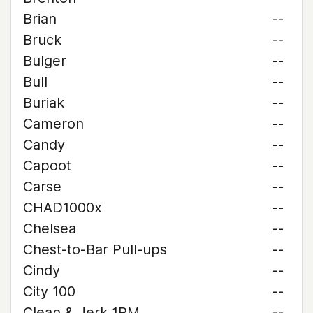
Brian
--
Bruck
--
Bulger
--
Bull
--
Buriak
--
Cameron
--
Candy
--
Capoot
--
Carse
--
CHAD1000x
--
Chelsea
--
Chest-to-Bar Pull-ups
--
Cindy
--
City 100
--
Clean & Jerk 1RM
--