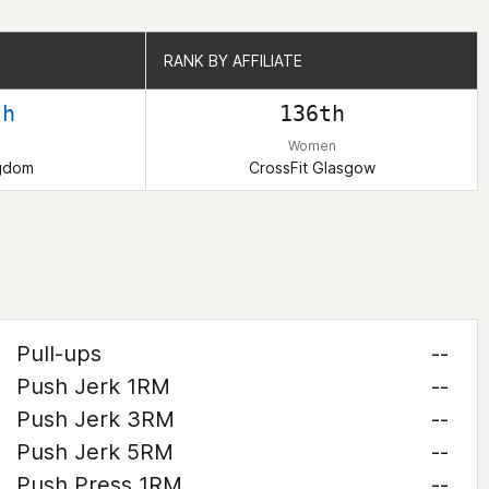
RANK BY AFFILIATE
RANK BY AFFILIATE
th
136th
Women
ngdom
CrossFit Glasgow
Pull-ups
--
Push Jerk 1RM
--
Push Jerk 3RM
--
Push Jerk 5RM
--
Push Press 1RM
--