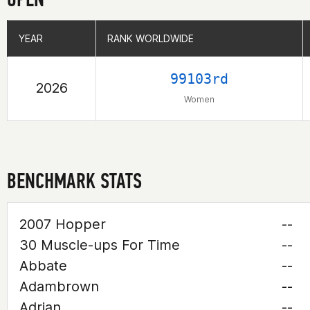
YEAR
YEAR
RANK WORLDWIDE
RANK WORLDWIDE
99103rd
2026
Women
BENCHMARK STATS
2007 Hopper
--
30 Muscle-ups For Time
--
Abbate
--
Adambrown
--
Adrian
--