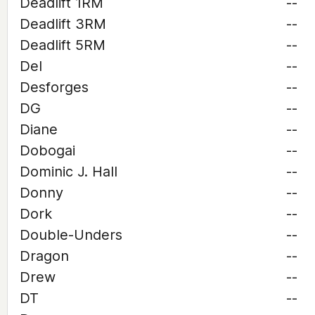
Deadlift 1RM
--
Deadlift 3RM
--
Deadlift 5RM
--
Del
--
Desforges
--
DG
--
Diane
--
Dobogai
--
Dominic J. Hall
--
Donny
--
Dork
--
Double-Unders
--
Dragon
--
Drew
--
DT
--