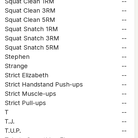
Squat Clean 1RM
--
Squat Clean 3RM
--
Squat Clean 5RM
--
Squat Snatch 1RM
--
Squat Snatch 3RM
--
Squat Snatch 5RM
--
Stephen
--
Strange
--
Strict Elizabeth
--
Strict Handstand Push-ups
--
Strict Muscle-ups
--
Strict Pull-ups
--
T
--
T.J.
--
T.U.P.
--