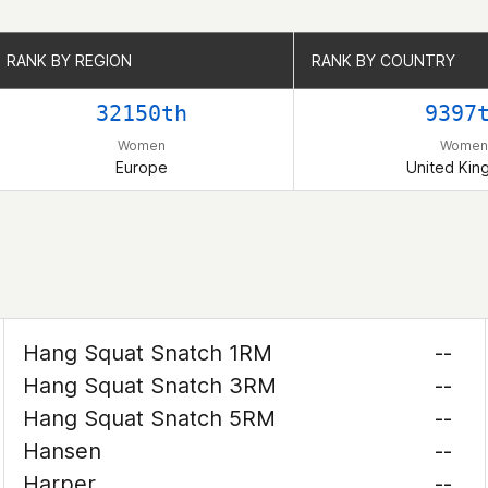
RANK BY REGION
RANK BY REGION
RANK BY COUNTRY
RANK BY COUNTRY
32150th
9397
Women
Women
Europe
United Ki
Hang Squat Snatch 1RM
--
Hang Squat Snatch 3RM
--
Hang Squat Snatch 5RM
--
Hansen
--
Harper
--