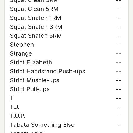
Squat Clean 3RM
--
Squat Clean 5RM
--
Squat Snatch 1RM
--
Squat Snatch 3RM
--
Squat Snatch 5RM
--
Stephen
--
Strange
--
Strict Elizabeth
--
Strict Handstand Push-ups
--
Strict Muscle-ups
--
Strict Pull-ups
--
T
--
T.J.
--
T.U.P.
--
Tabata Something Else
--