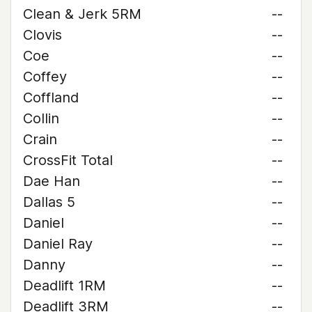
Clean & Jerk 5RM
--
Clovis
--
Coe
--
Coffey
--
Coffland
--
Collin
--
Crain
--
CrossFit Total
--
Dae Han
--
Dallas 5
--
Daniel
--
Daniel Ray
--
Danny
--
Deadlift 1RM
--
Deadlift 3RM
--