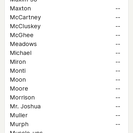
Maxton
--
McCartney
--
McCluskey
--
McGhee
--
Meadows
--
Michael
--
Miron
--
Monti
--
Moon
--
Moore
--
Morrison
--
Mr. Joshua
--
Muller
--
Murph
--