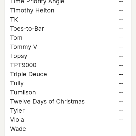
Time Priority Angie
--
Timothy Helton
--
TK
--
Toes-to-Bar
--
Tom
--
Tommy V
--
Topsy
--
TPT9000
--
Triple Deuce
--
Tully
--
Tumilson
--
Twelve Days of Christmas
--
Tyler
--
Viola
--
Wade
--