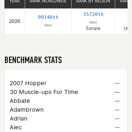
YEAR
YEAR
RANK WORLDWIDE
RANK WORLDWIDE
RANK BY REGION
RANK BY REGION
RANK
RANK
35720th
99146th
2026
Men
Men
Europe
Uni
BENCHMARK STATS
2007 Hopper
--
30 Muscle-ups For Time
--
Abbate
--
Adambrown
--
Adrian
--
Alec
--