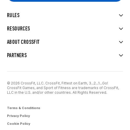
RULES
RESOURCES
ABOUT CROSSFIT
PARTNERS
© 2026 CrossFit, LLC. CrossFit, Fittest on Earth, 3...2...1...Go!
CrossFit Games, and Sport of Fitness are trademarks of CrossFit,
LLC in the U.S. and/or other countries. All Rights Reserved.
Terms & Conditions
Privacy Policy
Cookie Policy