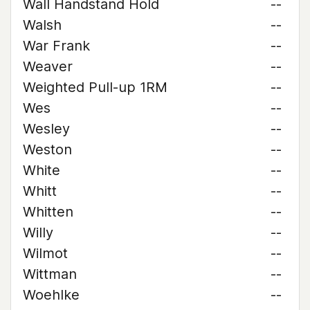
Wall Handstand Hold
--
Walsh
--
War Frank
--
Weaver
--
Weighted Pull-up 1RM
--
Wes
--
Wesley
--
Weston
--
White
--
Whitt
--
Whitten
--
Willy
--
Wilmot
--
Wittman
--
Woehlke
--