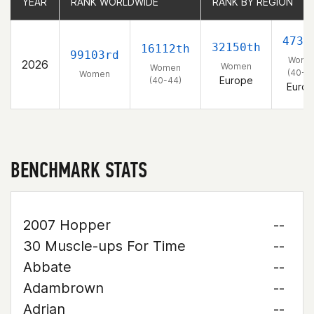
YEAR
YEAR
RANK WORLDWIDE
RANK WORLDWIDE
RANK BY REGION
RANK BY REGION
4734
32150th
16112th
99103rd
Wome
2026
Women
Women
(40-4
Women
Europe
(40-44)
Euro
BENCHMARK STATS
2007 Hopper
--
30 Muscle-ups For Time
--
Abbate
--
Adambrown
--
Adrian
--