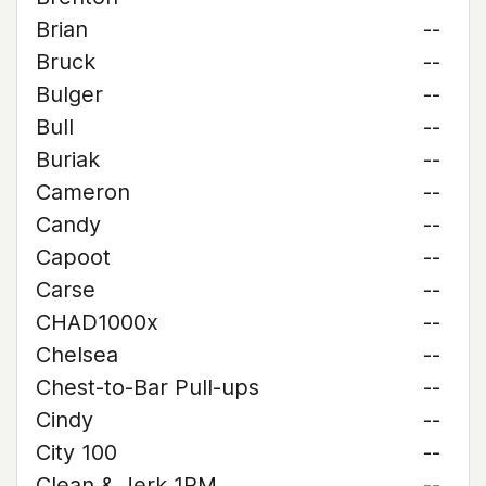
Brian
--
Bruck
--
Bulger
--
Bull
--
Buriak
--
Cameron
--
Candy
--
Capoot
--
Carse
--
CHAD1000x
--
Chelsea
--
Chest-to-Bar Pull-ups
--
Cindy
--
City 100
--
Clean & Jerk 1RM
--