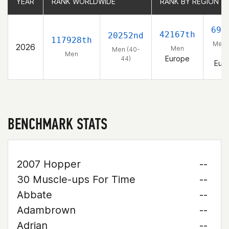
YEAR
YEAR
RANK WORLDWIDE
RANK WORLDWIDE
RANK BY REGION
RANK BY REGION
692
42167th
20252nd
117928th
Men 
2026
Men
Men (40-
44
Men
Europe
44)
Eur
BENCHMARK STATS
2007 Hopper
--
30 Muscle-ups For Time
--
Abbate
--
Adambrown
--
Adrian
--