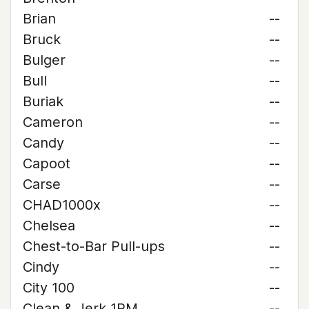
Brian
--
Bruck
--
Bulger
--
Bull
--
Buriak
--
Cameron
--
Candy
--
Capoot
--
Carse
--
CHAD1000x
--
Chelsea
--
Chest-to-Bar Pull-ups
--
Cindy
--
City 100
--
Clean & Jerk 1RM
--