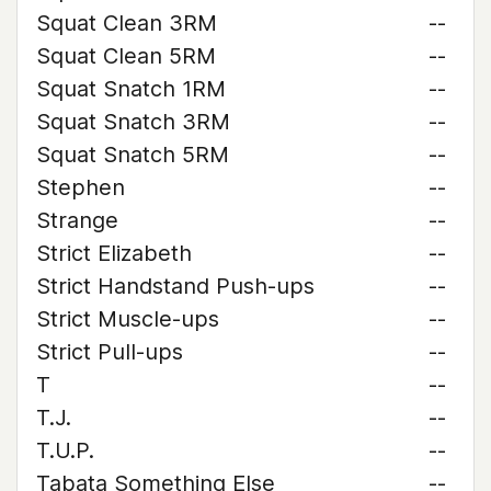
Squat Clean 3RM
--
Squat Clean 5RM
--
Squat Snatch 1RM
--
Squat Snatch 3RM
--
Squat Snatch 5RM
--
Stephen
--
Strange
--
Strict Elizabeth
--
Strict Handstand Push-ups
--
Strict Muscle-ups
--
Strict Pull-ups
--
T
--
T.J.
--
T.U.P.
--
Tabata Something Else
--