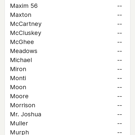
Maxim 56
--
Maxton
--
McCartney
--
McCluskey
--
McGhee
--
Meadows
--
Michael
--
Miron
--
Monti
--
Moon
--
Moore
--
Morrison
--
Mr. Joshua
--
Muller
--
Murph
--