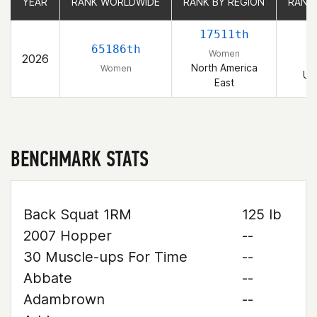
YEAR
YEAR
RANK WORLDWIDE
RANK WORLDWIDE
RANK BY REGION
RANK BY REGION
RANK
RANK
17511th
2
65186th
Women
2026
North America
Women
Un
East
BENCHMARK STATS
Back Squat 1RM
125 lb
2007 Hopper
--
30 Muscle-ups For Time
--
Abbate
--
Adambrown
--