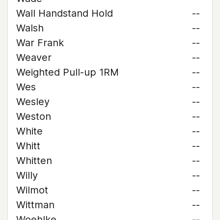
Wall Handstand Hold
--
Walsh
--
War Frank
--
Weaver
--
Weighted Pull-up 1RM
--
Wes
--
Wesley
--
Weston
--
White
--
Whitt
--
Whitten
--
Willy
--
Wilmot
--
Wittman
--
Woehlke
--