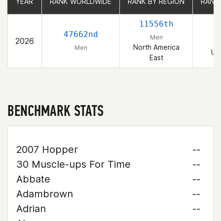
YEAR
YEAR
RANK WORLDWIDE
RANK WORLDWIDE
RANK BY REGION
RANK BY REGION
RANK
RANK
11556th
1
47662nd
Men
2026
North America
Men
Un
East
BENCHMARK STATS
2007 Hopper
--
30 Muscle-ups For Time
--
Abbate
--
Adambrown
--
Adrian
--