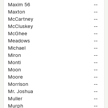
Maxim 56
--
Maxton
--
McCartney
--
McCluskey
--
McGhee
--
Meadows
--
Michael
--
Miron
--
Monti
--
Moon
--
Moore
--
Morrison
--
Mr. Joshua
--
Muller
--
Murph
--