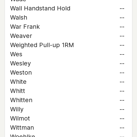
Wall Handstand Hold
--
Walsh
--
War Frank
--
Weaver
--
Weighted Pull-up 1RM
--
Wes
--
Wesley
--
Weston
--
White
--
Whitt
--
Whitten
--
Willy
--
Wilmot
--
Wittman
--
Woehlke
--