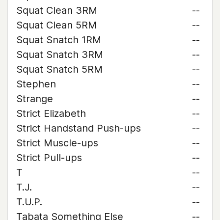
Squat Clean 3RM
--
Squat Clean 5RM
--
Squat Snatch 1RM
--
Squat Snatch 3RM
--
Squat Snatch 5RM
--
Stephen
--
Strange
--
Strict Elizabeth
--
Strict Handstand Push-ups
--
Strict Muscle-ups
--
Strict Pull-ups
--
T
--
T.J.
--
T.U.P.
--
Tabata Something Else
--