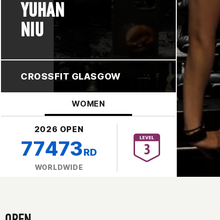
YUHAN
NIU
CROSSFIT GLASGOW
WOMEN
2026 OPEN
77473
RD
WORLDWIDE
OPEN