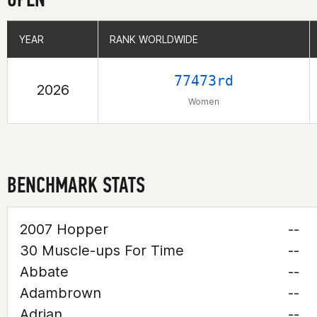
YEAR
YEAR
RANK WORLDWIDE
RANK WORLDWIDE
77473rd
2026
Women
BENCHMARK STATS
2007 Hopper
--
30 Muscle-ups For Time
--
Abbate
--
Adambrown
--
Adrian
--