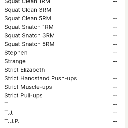
Squat Clean 1RM
--
Squat Clean 3RM
--
Squat Clean 5RM
--
Squat Snatch 1RM
--
Squat Snatch 3RM
--
Squat Snatch 5RM
--
Stephen
--
Strange
--
Strict Elizabeth
--
Strict Handstand Push-ups
--
Strict Muscle-ups
--
Strict Pull-ups
--
T
--
T.J.
--
T.U.P.
--