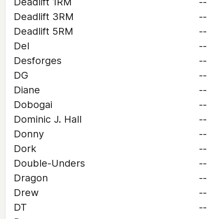
Deadlift 1RM
--
Deadlift 3RM
--
Deadlift 5RM
--
Del
--
Desforges
--
DG
--
Diane
--
Dobogai
--
Dominic J. Hall
--
Donny
--
Dork
--
Double-Unders
--
Dragon
--
Drew
--
DT
--