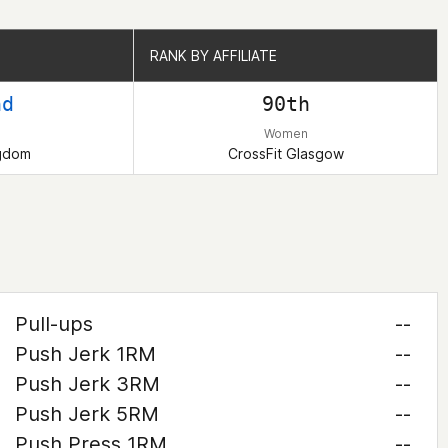
RANK BY AFFILIATE
RANK BY AFFILIATE
nd
90th
Women
ngdom
CrossFit Glasgow
Pull-ups
--
Push Jerk 1RM
--
Push Jerk 3RM
--
Push Jerk 5RM
--
Push Press 1RM
--