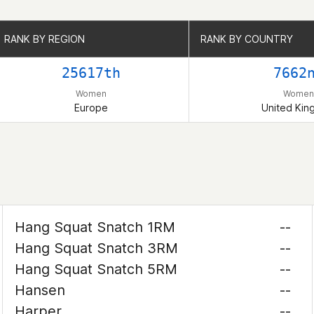
RANK BY REGION
RANK BY REGION
RANK BY COUNTRY
RANK BY COUNTRY
25617th
7662
Women
Women
Europe
United Ki
Hang Squat Snatch 1RM
--
Hang Squat Snatch 3RM
--
Hang Squat Snatch 5RM
--
Hansen
--
Harper
--