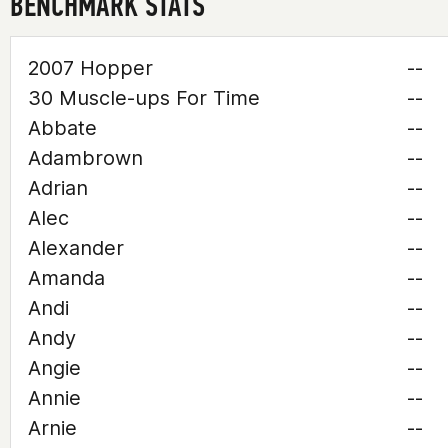
BENCHMARK STATS
2007 Hopper
--
30 Muscle-ups For Time
--
Abbate
--
Adambrown
--
Adrian
--
Alec
--
Alexander
--
Amanda
--
Andi
--
Andy
--
Angie
--
Annie
--
Arnie
--