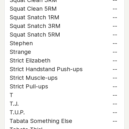
Squat Clean 3RM
--
Squat Clean 5RM
--
Squat Snatch 1RM
--
Squat Snatch 3RM
--
Squat Snatch 5RM
--
Stephen
--
Strange
--
Strict Elizabeth
--
Strict Handstand Push-ups
--
Strict Muscle-ups
--
Strict Pull-ups
--
T
--
T.J.
--
T.U.P.
--
Tabata Something Else
--