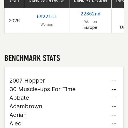
YEAR
YEAR
RANK WORLDWIDE
RANK WORLDWIDE
RANK BY REGION
RANK BY REGION
RANK
RANK
22862nd
69221st
2026
Women
Women
Europe
Uni
BENCHMARK STATS
2007 Hopper
--
30 Muscle-ups For Time
--
Abbate
--
Adambrown
--
Adrian
--
Alec
--