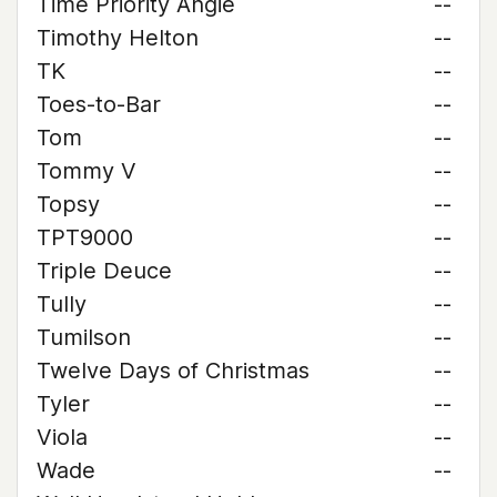
Time Priority Angie
--
Timothy Helton
--
TK
--
Toes-to-Bar
--
Tom
--
Tommy V
--
Topsy
--
TPT9000
--
Triple Deuce
--
Tully
--
Tumilson
--
Twelve Days of Christmas
--
Tyler
--
Viola
--
Wade
--