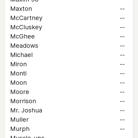
Maxton
--
McCartney
--
McCluskey
--
McGhee
--
Meadows
--
Michael
--
Miron
--
Monti
--
Moon
--
Moore
--
Morrison
--
Mr. Joshua
--
Muller
--
Murph
--