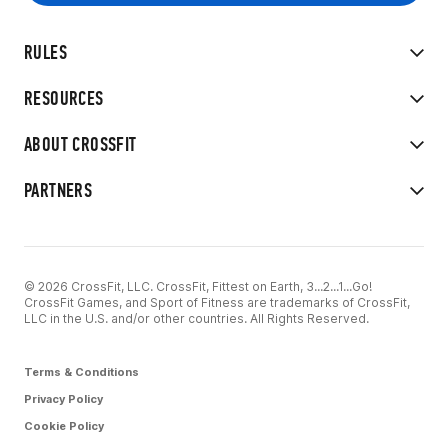
RULES
RESOURCES
ABOUT CROSSFIT
PARTNERS
© 2026 CrossFit, LLC. CrossFit, Fittest on Earth, 3...2...1...Go!
CrossFit Games, and Sport of Fitness are trademarks of CrossFit,
LLC in the U.S. and/or other countries. All Rights Reserved.
Terms & Conditions
Privacy Policy
Cookie Policy