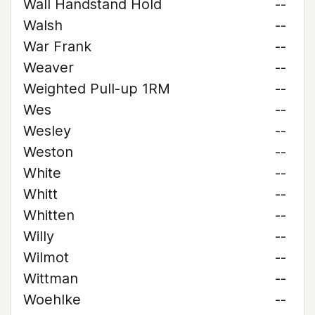
Wall Handstand Hold
--
Walsh
--
War Frank
--
Weaver
--
Weighted Pull-up 1RM
--
Wes
--
Wesley
--
Weston
--
White
--
Whitt
--
Whitten
--
Willy
--
Wilmot
--
Wittman
--
Woehlke
--