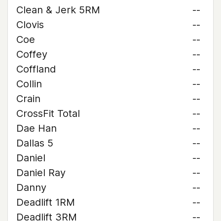
Clean & Jerk 5RM
--
Clovis
--
Coe
--
Coffey
--
Coffland
--
Collin
--
Crain
--
CrossFit Total
--
Dae Han
--
Dallas 5
--
Daniel
--
Daniel Ray
--
Danny
--
Deadlift 1RM
--
Deadlift 3RM
--