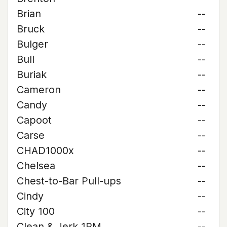
Brian
--
Bruck
--
Bulger
--
Bull
--
Buriak
--
Cameron
--
Candy
--
Capoot
--
Carse
--
CHAD1000x
--
Chelsea
--
Chest-to-Bar Pull-ups
--
Cindy
--
City 100
--
Clean & Jerk 1RM
--