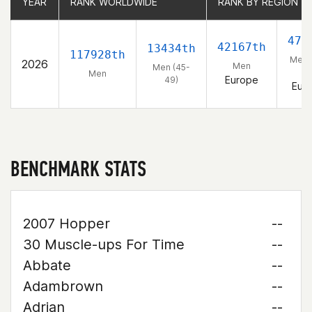
YEAR
YEAR
RANK WORLDWIDE
RANK WORLDWIDE
RANK BY REGION
RANK BY REGION
473
42167th
13434th
117928th
Men 
2026
Men
Men (45-
49
Men
Europe
49)
Eur
BENCHMARK STATS
2007 Hopper
--
30 Muscle-ups For Time
--
Abbate
--
Adambrown
--
Adrian
--