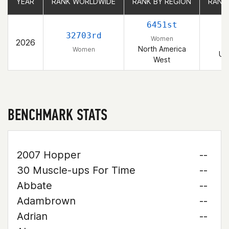
YEAR
YEAR
RANK WORLDWIDE
RANK WORLDWIDE
RANK BY REGION
RANK BY REGION
RANK
RANK
6451st
1
32703rd
Women
2026
North America
Women
Un
West
BENCHMARK STATS
2007 Hopper
--
30 Muscle-ups For Time
--
Abbate
--
Adambrown
--
Adrian
--