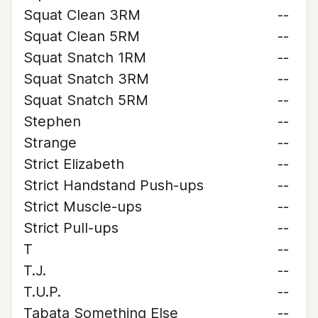
Squat Clean 3RM
--
Squat Clean 5RM
--
Squat Snatch 1RM
--
Squat Snatch 3RM
--
Squat Snatch 5RM
--
Stephen
--
Strange
--
Strict Elizabeth
--
Strict Handstand Push-ups
--
Strict Muscle-ups
--
Strict Pull-ups
--
T
--
T.J.
--
T.U.P.
--
Tabata Something Else
--