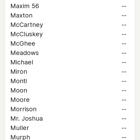
Maxim 56
--
Maxton
--
McCartney
--
McCluskey
--
McGhee
--
Meadows
--
Michael
--
Miron
--
Monti
--
Moon
--
Moore
--
Morrison
--
Mr. Joshua
--
Muller
--
Murph
--