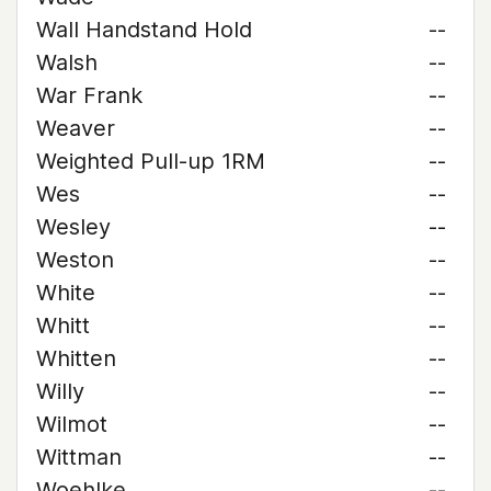
Wall Handstand Hold
--
Walsh
--
War Frank
--
Weaver
--
Weighted Pull-up 1RM
--
Wes
--
Wesley
--
Weston
--
White
--
Whitt
--
Whitten
--
Willy
--
Wilmot
--
Wittman
--
Woehlke
--