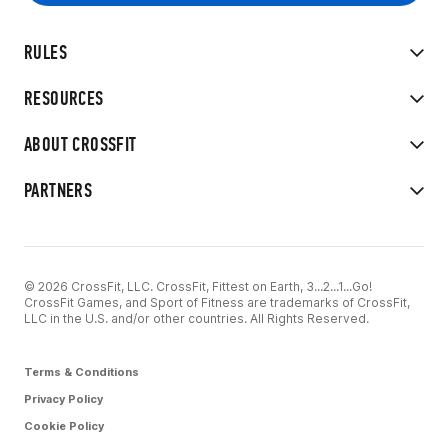
RULES
RESOURCES
ABOUT CROSSFIT
PARTNERS
© 2026 CrossFit, LLC. CrossFit, Fittest on Earth, 3...2...1...Go!
CrossFit Games, and Sport of Fitness are trademarks of CrossFit,
LLC in the U.S. and/or other countries. All Rights Reserved.
Terms & Conditions
Privacy Policy
Cookie Policy