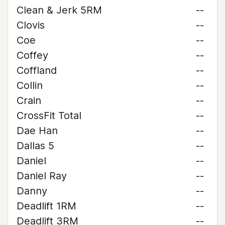
Clean & Jerk 5RM
--
Clovis
--
Coe
--
Coffey
--
Coffland
--
Collin
--
Crain
--
CrossFit Total
--
Dae Han
--
Dallas 5
--
Daniel
--
Daniel Ray
--
Danny
--
Deadlift 1RM
--
Deadlift 3RM
--