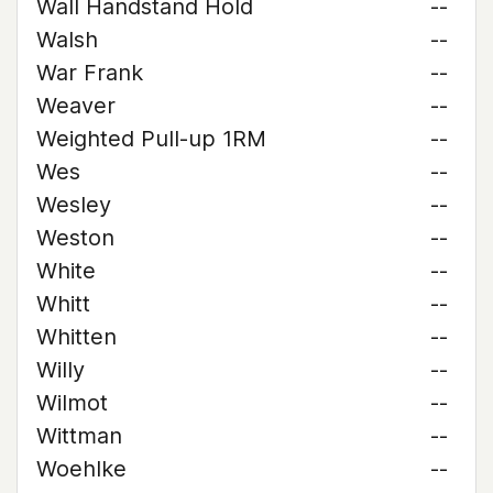
Wall Handstand Hold
--
Walsh
--
War Frank
--
Weaver
--
Weighted Pull-up 1RM
--
Wes
--
Wesley
--
Weston
--
White
--
Whitt
--
Whitten
--
Willy
--
Wilmot
--
Wittman
--
Woehlke
--