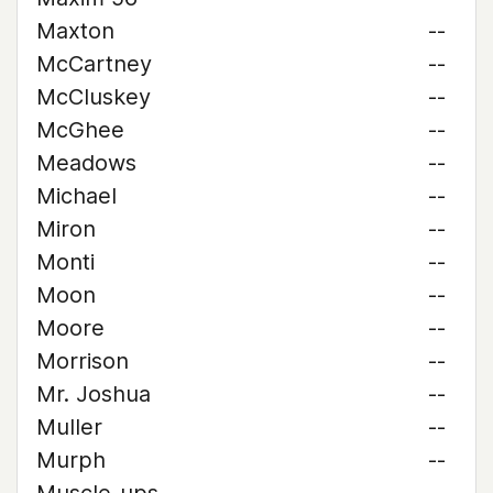
Maxton
--
McCartney
--
McCluskey
--
McGhee
--
Meadows
--
Michael
--
Miron
--
Monti
--
Moon
--
Moore
--
Morrison
--
Mr. Joshua
--
Muller
--
Murph
--