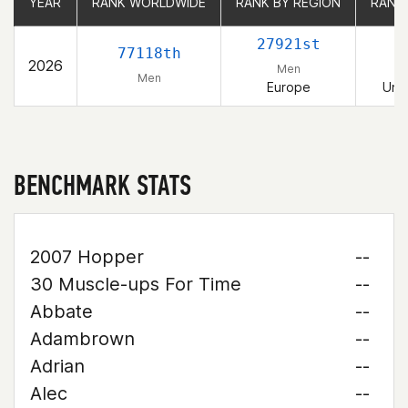
YEAR
YEAR
RANK WORLDWIDE
RANK WORLDWIDE
RANK BY REGION
RANK BY REGION
RANK
RANK
27921st
77118th
2026
Men
Men
Europe
Uni
BENCHMARK STATS
2007 Hopper
--
30 Muscle-ups For Time
--
Abbate
--
Adambrown
--
Adrian
--
Alec
--