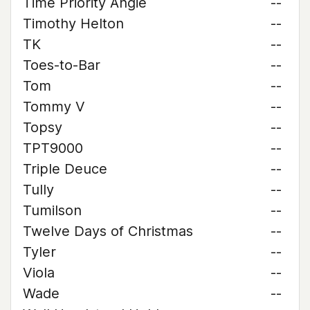
Time Priority Angie
--
Timothy Helton
--
TK
--
Toes-to-Bar
--
Tom
--
Tommy V
--
Topsy
--
TPT9000
--
Triple Deuce
--
Tully
--
Tumilson
--
Twelve Days of Christmas
--
Tyler
--
Viola
--
Wade
--