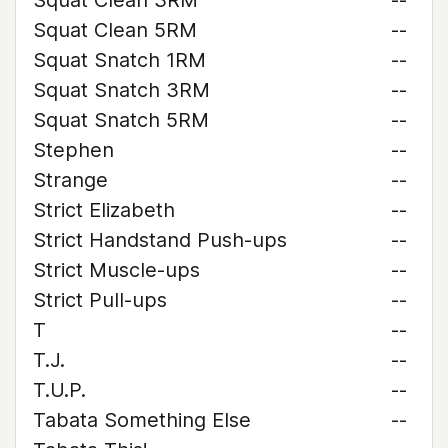
Squat Clean 3RM
--
Squat Clean 5RM
--
Squat Snatch 1RM
--
Squat Snatch 3RM
--
Squat Snatch 5RM
--
Stephen
--
Strange
--
Strict Elizabeth
--
Strict Handstand Push-ups
--
Strict Muscle-ups
--
Strict Pull-ups
--
T
--
T.J.
--
T.U.P.
--
Tabata Something Else
--