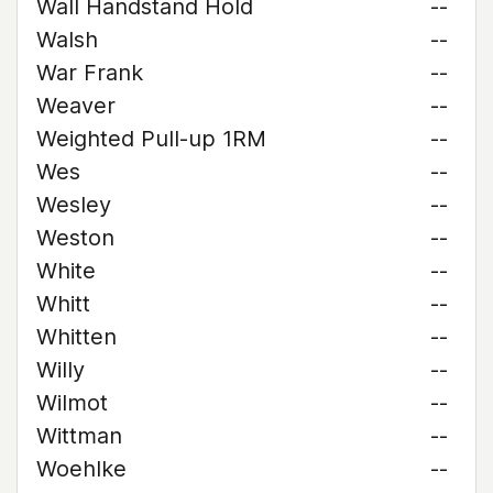
Wall Handstand Hold
--
Walsh
--
War Frank
--
Weaver
--
Weighted Pull-up 1RM
--
Wes
--
Wesley
--
Weston
--
White
--
Whitt
--
Whitten
--
Willy
--
Wilmot
--
Wittman
--
Woehlke
--