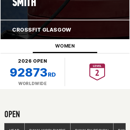
SMITH
CROSSFIT GLASGOW
WOMEN
2026 OPEN
92873
RD
WORLDWIDE
OPEN