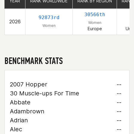
YEAR
YEAR
RANK WORLDWIDE
RANK WORLDWIDE
RANK BY REGION
RANK BY REGION
RANK
RANK
30566th
92873rd
2026
Women
Women
Europe
Uni
BENCHMARK STATS
2007 Hopper
--
30 Muscle-ups For Time
--
Abbate
--
Adambrown
--
Adrian
--
Alec
--