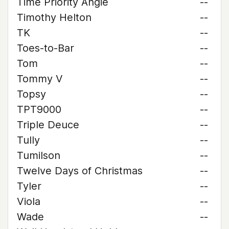
Time Priority Angie
--
Timothy Helton
--
TK
--
Toes-to-Bar
--
Tom
--
Tommy V
--
Topsy
--
TPT9000
--
Triple Deuce
--
Tully
--
Tumilson
--
Twelve Days of Christmas
--
Tyler
--
Viola
--
Wade
--