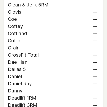
Clean & Jerk 5RM
--
Clovis
--
Coe
--
Coffey
--
Coffland
--
Collin
--
Crain
--
CrossFit Total
--
Dae Han
--
Dallas 5
--
Daniel
--
Daniel Ray
--
Danny
--
Deadlift 1RM
--
Deadlift 3RM
--