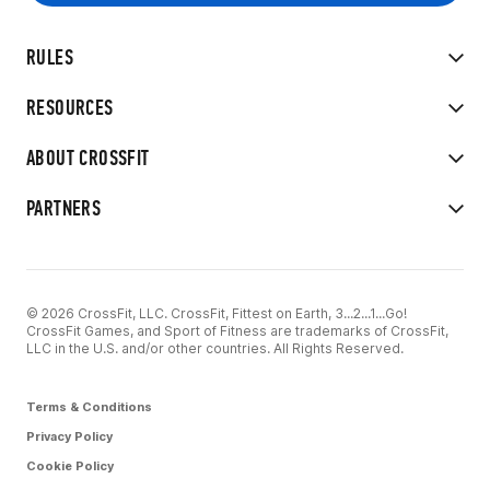
RULES
RESOURCES
ABOUT CROSSFIT
PARTNERS
© 2026 CrossFit, LLC. CrossFit, Fittest on Earth, 3...2...1...Go!
CrossFit Games, and Sport of Fitness are trademarks of CrossFit,
LLC in the U.S. and/or other countries. All Rights Reserved.
Terms & Conditions
Privacy Policy
Cookie Policy