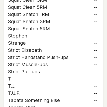
Squat Clean 3RM
--
Squat Clean 5RM
--
Squat Snatch 1RM
--
Squat Snatch 3RM
--
Squat Snatch 5RM
--
Stephen
--
Strange
--
Strict Elizabeth
--
Strict Handstand Push-ups
--
Strict Muscle-ups
--
Strict Pull-ups
--
T
--
T.J.
--
T.U.P.
--
Tabata Something Else
--