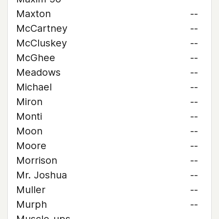
Maxton
--
McCartney
--
McCluskey
--
McGhee
--
Meadows
--
Michael
--
Miron
--
Monti
--
Moon
--
Moore
--
Morrison
--
Mr. Joshua
--
Muller
--
Murph
--