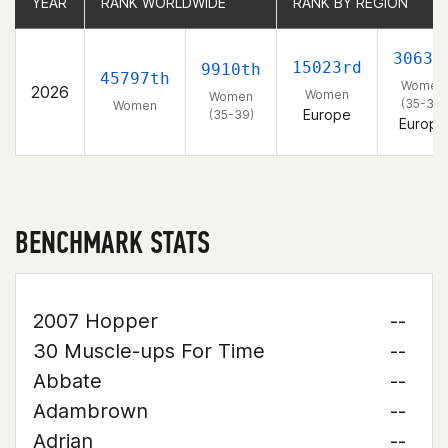
YEAR
YEAR
RANK WORLDWIDE
RANK WORLDWIDE
RANK BY REGION
RANK BY REGION
3063r
15023rd
9910th
45797th
Women
2026
Women
Women
(35-39)
Women
Europe
(35-39)
Europe
BENCHMARK STATS
2007 Hopper
--
30 Muscle-ups For Time
--
Abbate
--
Adambrown
--
Adrian
--