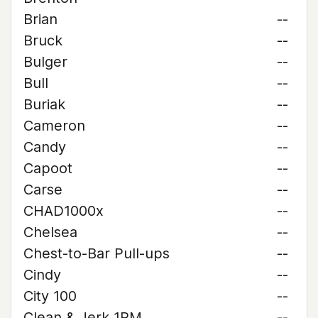
Brian
--
Bruck
--
Bulger
--
Bull
--
Buriak
--
Cameron
--
Candy
--
Capoot
--
Carse
--
CHAD1000x
--
Chelsea
--
Chest-to-Bar Pull-ups
--
Cindy
--
City 100
--
Clean & Jerk 1RM
--