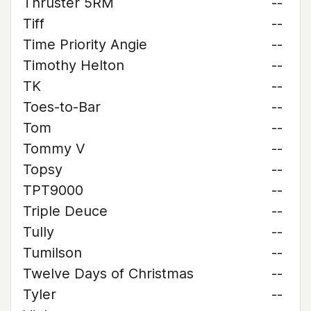
Thruster 5RM
--
Tiff
--
Time Priority Angie
--
Timothy Helton
--
TK
--
Toes-to-Bar
--
Tom
--
Tommy V
--
Topsy
--
TPT9000
--
Triple Deuce
--
Tully
--
Tumilson
--
Twelve Days of Christmas
--
Tyler
--