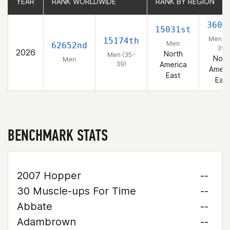
YEAR
YEAR
RANK WORLDWIDE
RANK WORLDWIDE
RANK BY REGION
RANK BY REGION
3607
15031st
Men (3
15174th
Men
62652nd
39)
2026
North
Men (35-
Nort
Men
39)
America
Ameri
East
East
BENCHMARK STATS
2007 Hopper
--
30 Muscle-ups For Time
--
Abbate
--
Adambrown
--