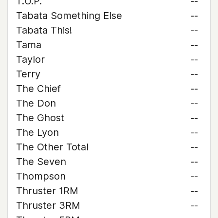
T.U.P.
--
Tabata Something Else
--
Tabata This!
--
Tama
--
Taylor
--
Terry
--
The Chief
--
The Don
--
The Ghost
--
The Lyon
--
The Other Total
--
The Seven
--
Thompson
--
Thruster 1RM
--
Thruster 3RM
--