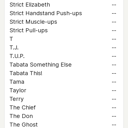
Strict Elizabeth
--
Strict Handstand Push-ups
--
Strict Muscle-ups
--
Strict Pull-ups
--
T
--
T.J.
--
T.U.P.
--
Tabata Something Else
--
Tabata This!
--
Tama
--
Taylor
--
Terry
--
The Chief
--
The Don
--
The Ghost
--