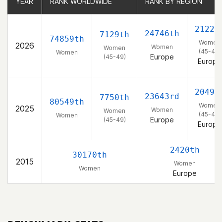
YEAR
YEAR
RANK WORLDWIDE
RANK WORLDWIDE
RANK BY REGION
RANK BY REGION
2122n
24746th
7129th
74859th
Women
2026
Women
Women
(45-49)
Women
Europe
(45-49)
Europe
2049t
23643rd
7750th
80549th
Women
2025
Women
Women
(45-49)
Women
Europe
(45-49)
Europe
2420th
30170th
2015
Women
Women
Europe