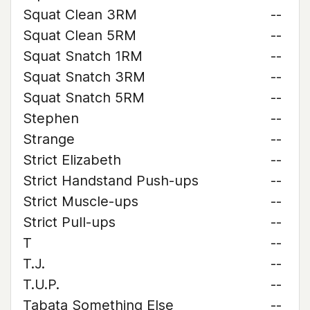
Squat Clean 3RM
--
Squat Clean 5RM
--
Squat Snatch 1RM
--
Squat Snatch 3RM
--
Squat Snatch 5RM
--
Stephen
--
Strange
--
Strict Elizabeth
--
Strict Handstand Push-ups
--
Strict Muscle-ups
--
Strict Pull-ups
--
T
--
T.J.
--
T.U.P.
--
Tabata Something Else
--