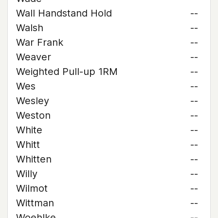
Wall Handstand Hold
--
Walsh
--
War Frank
--
Weaver
--
Weighted Pull-up 1RM
--
Wes
--
Wesley
--
Weston
--
White
--
Whitt
--
Whitten
--
Willy
--
Wilmot
--
Wittman
--
Woehlke
--