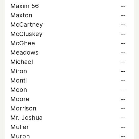
Maxim 56
--
Maxton
--
McCartney
--
McCluskey
--
McGhee
--
Meadows
--
Michael
--
Miron
--
Monti
--
Moon
--
Moore
--
Morrison
--
Mr. Joshua
--
Muller
--
Murph
--