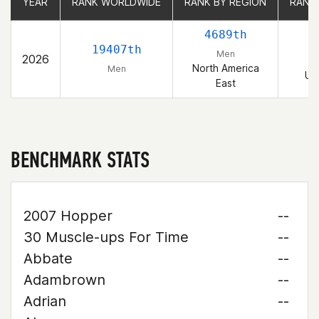
YEAR
YEAR
RANK WORLDWIDE
RANK WORLDWIDE
RANK BY REGION
RANK BY REGION
RANK
RANK
4689th
19407th
Men
2026
North America
Men
Un
East
BENCHMARK STATS
2007 Hopper
--
30 Muscle-ups For Time
--
Abbate
--
Adambrown
--
Adrian
--