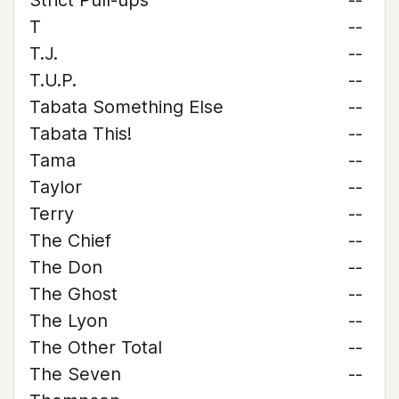
Strict Pull-ups
--
T
--
T.J.
--
T.U.P.
--
Tabata Something Else
--
Tabata This!
--
Tama
--
Taylor
--
Terry
--
The Chief
--
The Don
--
The Ghost
--
The Lyon
--
The Other Total
--
The Seven
--