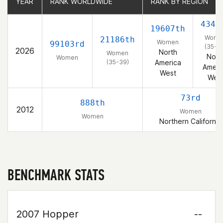
YEAR
YEAR
RANK WORLDWIDE
RANK WORLDWIDE
RANK BY REGION
RANK BY REGION
4348
19607th
Wome
21186th
Women
99103rd
(35-3
2026
North
Women
Nort
Women
(35-39)
America
Ameri
West
Wes
73rd
888th
2012
Women
Women
Northern California
BENCHMARK STATS
2007 Hopper
--