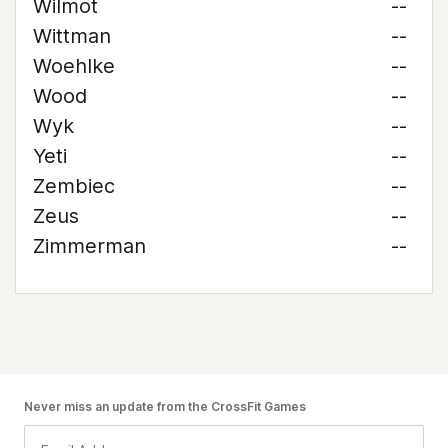
Wilmot
--
Wittman
--
Woehlke
--
Wood
--
Wyk
--
Yeti
--
Zembiec
--
Zeus
--
Zimmerman
--
Never miss an update from the CrossFit Games