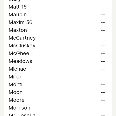
Matt 16
--
Maupin
--
Maxim 56
--
Maxton
--
McCartney
--
McCluskey
--
McGhee
--
Meadows
--
Michael
--
Miron
--
Monti
--
Moon
--
Moore
--
Morrison
--
Mr. Joshua
--