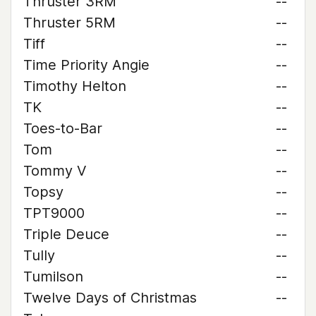
Thruster 3RM
--
Thruster 5RM
--
Tiff
--
Time Priority Angie
--
Timothy Helton
--
TK
--
Toes-to-Bar
--
Tom
--
Tommy V
--
Topsy
--
TPT9000
--
Triple Deuce
--
Tully
--
Tumilson
--
Twelve Days of Christmas
--