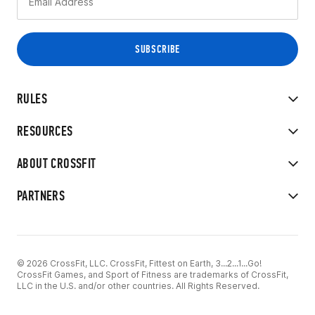
RULES
RESOURCES
ABOUT CROSSFIT
PARTNERS
© 2026 CrossFit, LLC. CrossFit, Fittest on Earth, 3...2...1...Go!
CrossFit Games, and Sport of Fitness are trademarks of CrossFit,
LLC in the U.S. and/or other countries. All Rights Reserved.