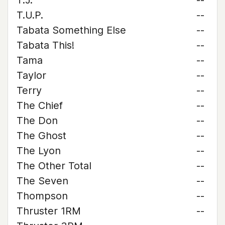
T.J.
--
T.U.P.
--
Tabata Something Else
--
Tabata This!
--
Tama
--
Taylor
--
Terry
--
The Chief
--
The Don
--
The Ghost
--
The Lyon
--
The Other Total
--
The Seven
--
Thompson
--
Thruster 1RM
--