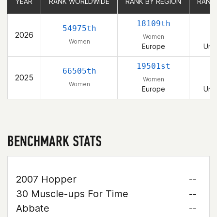
YEAR
YEAR
RANK WORLDWIDE
RANK WORLDWIDE
RANK BY REGION
RANK BY REGION
RANK
RANK
18109th
54975th
2026
Women
Women
Europe
Uni
19501st
66505th
2025
Women
Women
Europe
Uni
BENCHMARK STATS
2007 Hopper
--
30 Muscle-ups For Time
--
Abbate
--