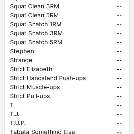
Squat Clean 3RM
--
Squat Clean 5RM
--
Squat Snatch 1RM
--
Squat Snatch 3RM
--
Squat Snatch 5RM
--
Stephen
--
Strange
--
Strict Elizabeth
--
Strict Handstand Push-ups
--
Strict Muscle-ups
--
Strict Pull-ups
--
T
--
T.J.
--
T.U.P.
--
Tabata Something Else
--