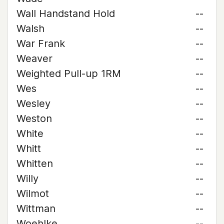
Wall Handstand Hold
--
Walsh
--
War Frank
--
Weaver
--
Weighted Pull-up 1RM
--
Wes
--
Wesley
--
Weston
--
White
--
Whitt
--
Whitten
--
Willy
--
Wilmot
--
Wittman
--
Woehlke
--