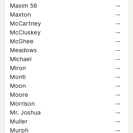
Maxim 56
--
Maxton
--
McCartney
--
McCluskey
--
McGhee
--
Meadows
--
Michael
--
Miron
--
Monti
--
Moon
--
Moore
--
Morrison
--
Mr. Joshua
--
Muller
--
Murph
--