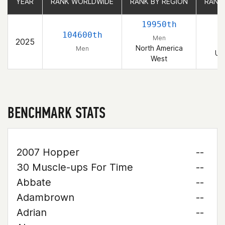
YEAR
YEAR
RANK WORLDWIDE
RANK WORLDWIDE
RANK BY REGION
RANK BY REGION
RANK
RANK
19950th
4
104600th
Men
2025
North America
Men
Un
West
BENCHMARK STATS
2007 Hopper
--
30 Muscle-ups For Time
--
Abbate
--
Adambrown
--
Adrian
--