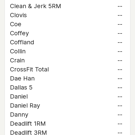
Clean & Jerk 5RM
--
Clovis
--
Coe
--
Coffey
--
Coffland
--
Collin
--
Crain
--
CrossFit Total
--
Dae Han
--
Dallas 5
--
Daniel
--
Daniel Ray
--
Danny
--
Deadlift 1RM
--
Deadlift 3RM
--