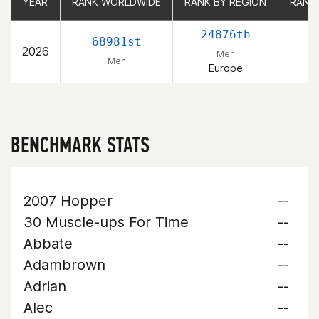
YEAR
YEAR
RANK WORLDWIDE
RANK WORLDWIDE
RANK BY REGION
RANK BY REGION
RANK
RANK
24876th
68981st
2026
Men
Men
Europe
BENCHMARK STATS
2007 Hopper
--
30 Muscle-ups For Time
--
Abbate
--
Adambrown
--
Adrian
--
Alec
--