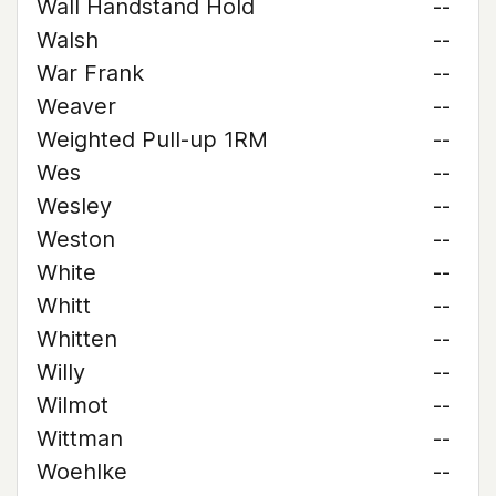
Wall Handstand Hold
--
Walsh
--
War Frank
--
Weaver
--
Weighted Pull-up 1RM
--
Wes
--
Wesley
--
Weston
--
White
--
Whitt
--
Whitten
--
Willy
--
Wilmot
--
Wittman
--
Woehlke
--