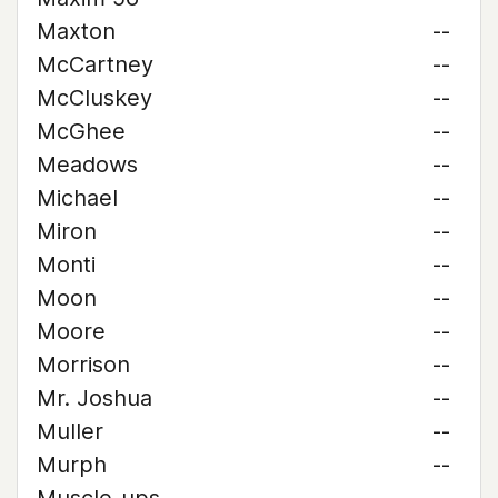
Maxton
--
McCartney
--
McCluskey
--
McGhee
--
Meadows
--
Michael
--
Miron
--
Monti
--
Moon
--
Moore
--
Morrison
--
Mr. Joshua
--
Muller
--
Murph
--