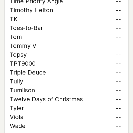
Time Priority Angie
--
Timothy Helton
--
TK
--
Toes-to-Bar
--
Tom
--
Tommy V
--
Topsy
--
TPT9000
--
Triple Deuce
--
Tully
--
Tumilson
--
Twelve Days of Christmas
--
Tyler
--
Viola
--
Wade
--