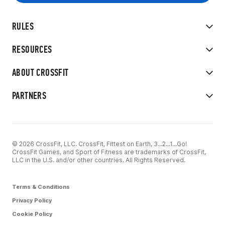
RULES
RESOURCES
ABOUT CROSSFIT
PARTNERS
© 2026 CrossFit, LLC. CrossFit, Fittest on Earth, 3...2...1...Go!
CrossFit Games, and Sport of Fitness are trademarks of CrossFit,
LLC in the U.S. and/or other countries. All Rights Reserved.
Terms & Conditions
Privacy Policy
Cookie Policy