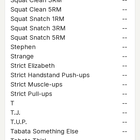
Squat Clean 3RM
--
Squat Clean 5RM
--
Squat Snatch 1RM
--
Squat Snatch 3RM
--
Squat Snatch 5RM
--
Stephen
--
Strange
--
Strict Elizabeth
--
Strict Handstand Push-ups
--
Strict Muscle-ups
--
Strict Pull-ups
--
T
--
T.J.
--
T.U.P.
--
Tabata Something Else
--