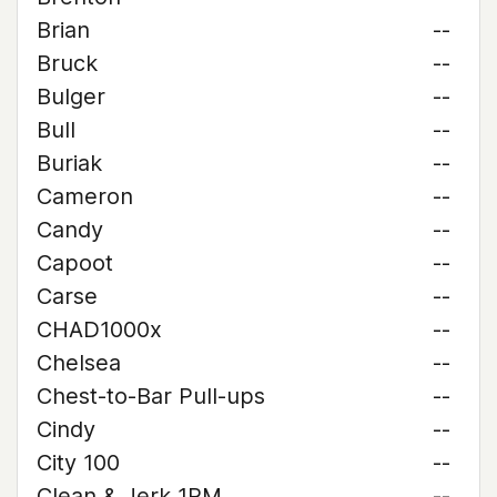
Brian
--
Bruck
--
Bulger
--
Bull
--
Buriak
--
Cameron
--
Candy
--
Capoot
--
Carse
--
CHAD1000x
--
Chelsea
--
Chest-to-Bar Pull-ups
--
Cindy
--
City 100
--
Clean & Jerk 1RM
--