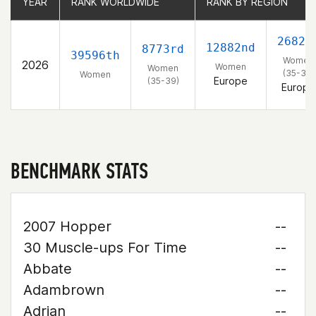
YEAR
YEAR
RANK WORLDWIDE
RANK WORLDWIDE
RANK BY REGION
RANK BY REGION
2682n
12882nd
8773rd
39596th
Women
2026
Women
Women
(35-39)
Women
Europe
(35-39)
Europe
BENCHMARK STATS
2007 Hopper
--
30 Muscle-ups For Time
--
Abbate
--
Adambrown
--
Adrian
--