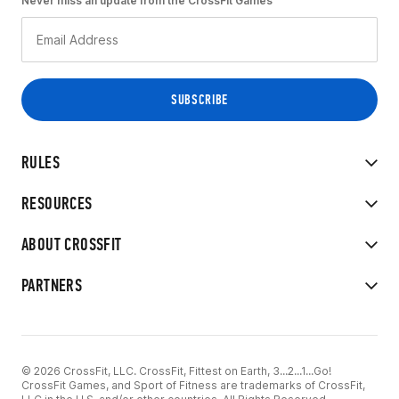
Never miss an update from the CrossFit Games
RULES
RESOURCES
ABOUT CROSSFIT
PARTNERS
© 2026 CrossFit, LLC. CrossFit, Fittest on Earth, 3...2...1...Go!
CrossFit Games, and Sport of Fitness are trademarks of CrossFit,