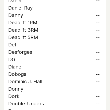
Daniel
--
Daniel Ray
--
Danny
--
Deadlift 1RM
--
Deadlift 3RM
--
Deadlift 5RM
--
Del
--
Desforges
--
DG
--
Diane
--
Dobogai
--
Dominic J. Hall
--
Donny
--
Dork
--
Double-Unders
--