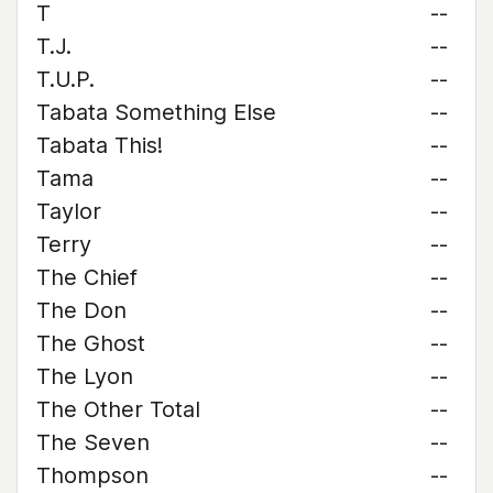
T
--
T.J.
--
T.U.P.
--
Tabata Something Else
--
Tabata This!
--
Tama
--
Taylor
--
Terry
--
The Chief
--
The Don
--
The Ghost
--
The Lyon
--
The Other Total
--
The Seven
--
Thompson
--