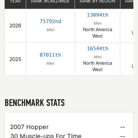
YEAR
YEAR
RANK WORLDWIDE
RANK WORLDWIDE
RANK BY REGION
RANK BY REGION
RANK
RANK
13094th
2
75792nd
Men
2026
North America
Men
Un
West
16544th
3
87011th
Men
2025
North America
Men
Un
West
BENCHMARK STATS
2007 Hopper
--
30 Muscle-ups For Time
--