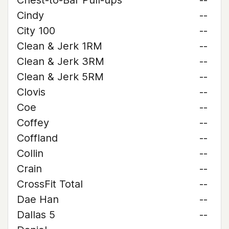
Chest-to-Bar Pull-ups
--
Cindy
--
City 100
--
Clean & Jerk 1RM
--
Clean & Jerk 3RM
--
Clean & Jerk 5RM
--
Clovis
--
Coe
--
Coffey
--
Coffland
--
Collin
--
Crain
--
CrossFit Total
--
Dae Han
--
Dallas 5
--