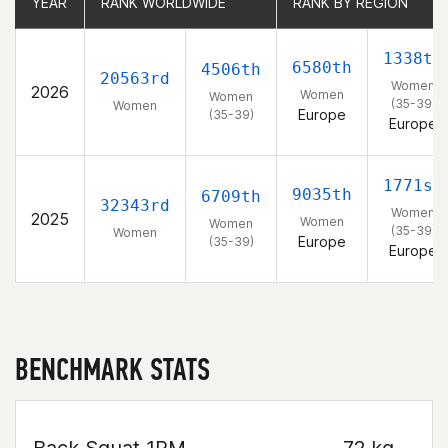
YEAR
YEAR
RANK WORLDWIDE
RANK WORLDWIDE
RANK BY REGION
RANK BY REGION
1338th
6580th
4506th
20563rd
Women
2026
Women
Women
(35-39)
Women
Europe
(35-39)
Europe
1771st
9035th
6709th
32343rd
Women
2025
Women
Women
(35-39)
Women
Europe
(35-39)
Europe
BENCHMARK STATS