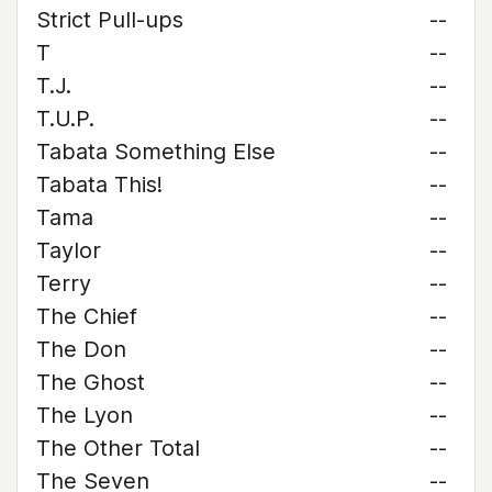
Strict Pull-ups
--
T
--
T.J.
--
T.U.P.
--
Tabata Something Else
--
Tabata This!
--
Tama
--
Taylor
--
Terry
--
The Chief
--
The Don
--
The Ghost
--
The Lyon
--
The Other Total
--
The Seven
--