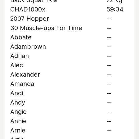
Back Squat 1RM
72 kg
CHAD1000x
59:34
2007 Hopper
--
30 Muscle-ups For Time
--
Abbate
--
Adambrown
--
Adrian
--
Alec
--
Alexander
--
Amanda
--
Andi
--
Andy
--
Angie
--
Annie
--
Arnie
--