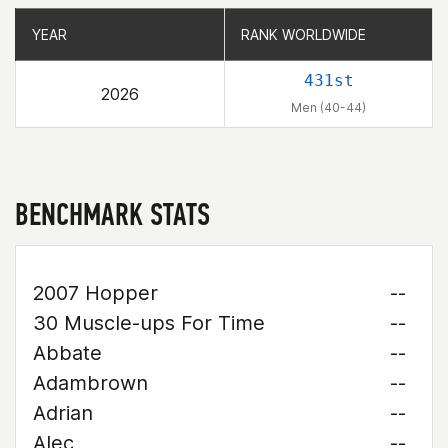
YEAR
YEAR
RANK WORLDWIDE
RANK WORLDWIDE
431st
2026
Men (40-44)
BENCHMARK STATS
2007 Hopper
--
30 Muscle-ups For Time
--
Abbate
--
Adambrown
--
Adrian
--
Alec
--