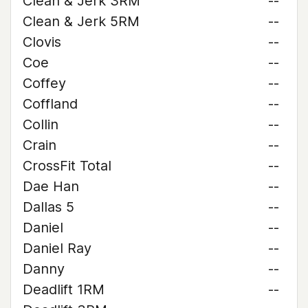
Clean & Jerk 3RM
--
Clean & Jerk 5RM
--
Clovis
--
Coe
--
Coffey
--
Coffland
--
Collin
--
Crain
--
CrossFit Total
--
Dae Han
--
Dallas 5
--
Daniel
--
Daniel Ray
--
Danny
--
Deadlift 1RM
--