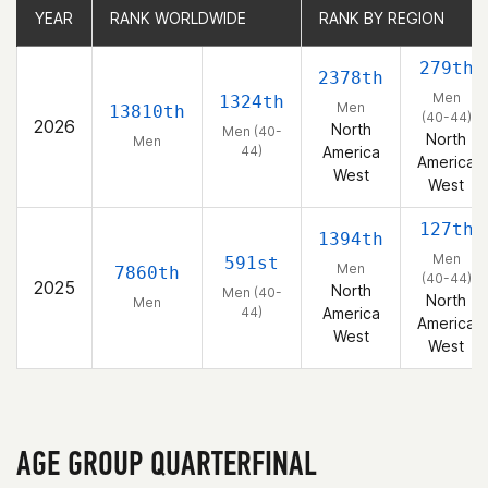
YEAR
YEAR
RANK WORLDWIDE
RANK WORLDWIDE
RANK BY REGION
RANK BY REGION
279th
2378th
Men
1324th
Men
13810th
(40-44)
2026
North
Men (40-
North
Men
44)
America
America
West
West
127th
1394th
Men
591st
Men
7860th
(40-44)
2025
North
Men (40-
North
Men
44)
America
America
West
West
AGE GROUP QUARTERFINAL