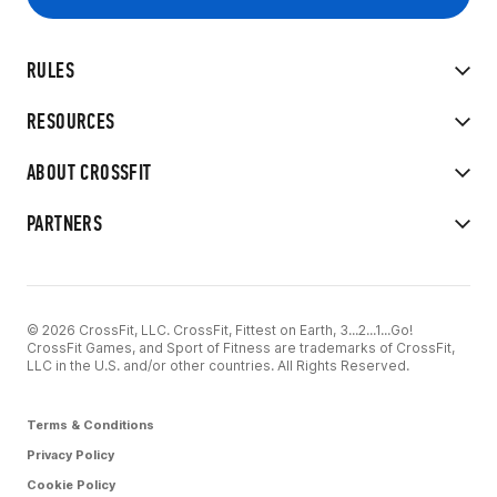
RULES
RESOURCES
ABOUT CROSSFIT
PARTNERS
© 2026 CrossFit, LLC. CrossFit, Fittest on Earth, 3...2...1...Go!
CrossFit Games, and Sport of Fitness are trademarks of CrossFit,
LLC in the U.S. and/or other countries. All Rights Reserved.
Terms & Conditions
Privacy Policy
Cookie Policy