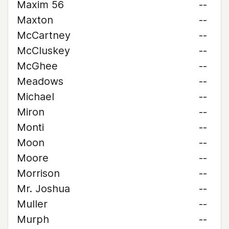
Maxim 56
--
Maxton
--
McCartney
--
McCluskey
--
McGhee
--
Meadows
--
Michael
--
Miron
--
Monti
--
Moon
--
Moore
--
Morrison
--
Mr. Joshua
--
Muller
--
Murph
--