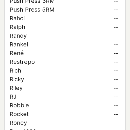
Push Press 3RM
--
Push Press 5RM
--
Rahoi
--
Ralph
--
Randy
--
Rankel
--
René
--
Restrepo
--
Rich
--
Ricky
--
Riley
--
RJ
--
Robbie
--
Rocket
--
Roney
--