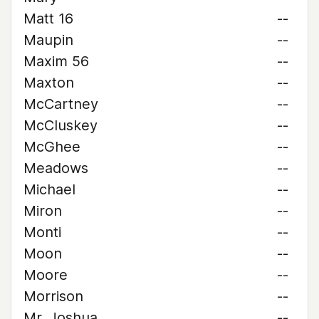
Matt 16
--
Maupin
--
Maxim 56
--
Maxton
--
McCartney
--
McCluskey
--
McGhee
--
Meadows
--
Michael
--
Miron
--
Monti
--
Moon
--
Moore
--
Morrison
--
Mr. Joshua
--