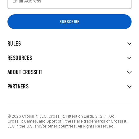
RULES
RESOURCES
ABOUT CROSSFIT
PARTNERS
© 2026 CrossFit, LLC. CrossFit, Fittest on Earth, 3...2...1...Go!
CrossFit Games, and Sport of Fitness are trademarks of CrossFit,
LLC in the U.S. and/or other countries. All Rights Reserved.