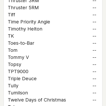
Thruster 3RM
--
Thruster 5RM
--
Tiff
--
Time Priority Angie
--
Timothy Helton
--
TK
--
Toes-to-Bar
--
Tom
--
Tommy V
--
Topsy
--
TPT9000
--
Triple Deuce
--
Tully
--
Tumilson
--
Twelve Days of Christmas
--