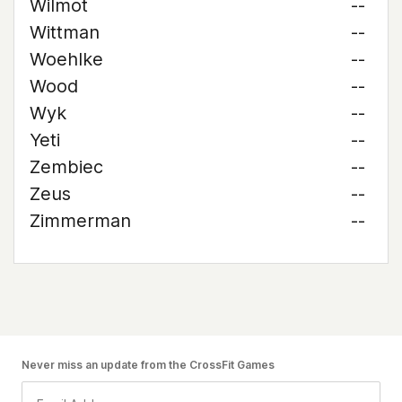
Wilmot
--
Wittman
--
Woehlke
--
Wood
--
Wyk
--
Yeti
--
Zembiec
--
Zeus
--
Zimmerman
--
Never miss an update from the CrossFit Games