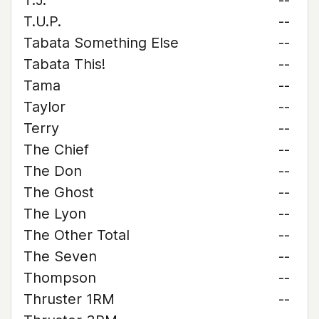
T.J.
--
T.U.P.
--
Tabata Something Else
--
Tabata This!
--
Tama
--
Taylor
--
Terry
--
The Chief
--
The Don
--
The Ghost
--
The Lyon
--
The Other Total
--
The Seven
--
Thompson
--
Thruster 1RM
--