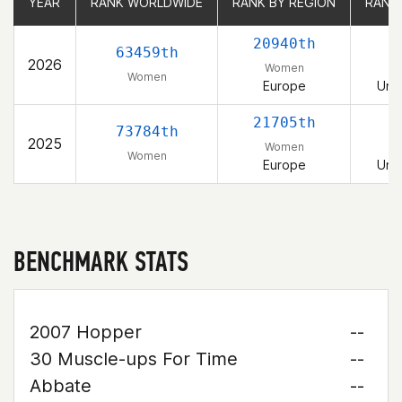
YEAR
YEAR
RANK WORLDWIDE
RANK WORLDWIDE
RANK BY REGION
RANK BY REGION
RANK
RANK
20940th
63459th
2026
Women
Women
Europe
Uni
21705th
73784th
2025
Women
Women
Europe
Uni
BENCHMARK STATS
2007 Hopper
--
30 Muscle-ups For Time
--
Abbate
--